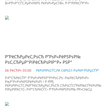
В«Р’Р»Р°СЃС‚РµР»РёРЅ РєРѕР»РµС†В», Р·Р°РїРёСЃР°Р»
РІРёРґРµРѕРѕР±СЂР°С‰РµРЅРёРµ РІ РїРѕРґРґРµСЂР¶РєСѓ
РєР°РЅРґРёРґР°С‚Р° РІ РїСЂРµР·РёРґРµРЅС‚С‹
Р‘РµР»РѕСЂСѓСЃСЃРёРё Р’РёРєС‚РѕСЂР° Р‘Р°Р±Р°СЂРёРєРѕ.
Р РѕР»РёРє
Р”РёСЂРµРєС‚РѕСЂ Р”РѕР»РёРЅРѕР№
РѕС‚СЂРµР°РіРёСЂРѕРІР°Р» РЅР°
РєСЂРёС‚РёРєСѓ РµРµ Р·Р°СЏРІР»РµРЅРёСЏ Рѕ
06 РёСЋР» 03:00
РќРѕРІРѕСЃС‚Рё С€РѕСѓ-Р±РёР·РЅРµСЃР°
В«Р·Р°РєРѕРЅРЅРѕРјВ» РЅР°СЂСѓС€РµРЅРёРё
Р›Р°СЂРёСЃР° Р”РѕР»РёРЅР°Р¤РѕС‚Рѕ: РљРёСЂРёР»Р»
РџР”Р”
РљР°Р»Р»РёРЅРёРєРѕРІ / Р РРђ
РќРѕРІРѕСЃС‚РёР”РёСЂРµРєС‚РѕСЂ СЂРѕСЃСЃРёР№СЃРєРѕР№
РїРµРІРёС†С‹ Р›Р°СЂРёСЃС‹ Р”РѕР»РёРЅРѕР№ РР»СЊСЏ
РЎРїРёС†С‹РЅ РѕС‚СЂРµР°РіРёСЂРѕРІР°Р» РЅР°
РєСЂРёС‚РёРєСѓ, СЂР°Р·СЂР°Р·РёРІС€СѓСЋСЃСЏ РІ СЃРµС‚Рё
РёР·-Р·Р° СЃР»РѕРІ РёСЃРїРѕР»РЅРёС‚РµР»СЊРЅРёС†С‹ Рѕ
В«Р·Р°РєРѕРЅРЅРѕРјВ» РЅР°СЂСѓС€РµРЅРёРё