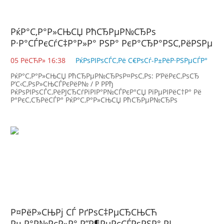
РќР°С‚Р°Р»СЊСЏ РћСЂРµР№СЂРѕ
Р·Р°СЃРєСѓС‡Р°Р»Р° РЅР° РєР°СЂР°РЅС‚РёРЅРµ
Рё Р·Р°РІРµР»Р° Instagram
05 РёСЋР» 16:38
РќРѕРІРѕСЃС‚Рё С€РѕСѓ-Р±РёР·РЅРµСЃР°
РќР°С‚Р°Р»СЊСЏ РћСЂРµР№СЂРѕР¤РѕС‚Рѕ: Р’РёРєС‚РѕСЂ
Р’С‹С‚РѕР»СЊСЃРєРёР№ / Р РРђ
РќРѕРІРѕСЃС‚РёРЈСЂСѓРіРІР°Р№СЃРєР°СЏ РїРµРІРёС†Р° Рё
Р°РєС‚СЂРёСЃР° РќР°С‚Р°Р»СЊСЏ РћСЂРµР№СЂРѕ
Р·Р°РІРµР»Р° Р°РєРєР°СѓРЅС‚ РІ Instagram.
РђСЂС‚РёСЃС‚РєР° РІС‹Р»РѕР¶РёР»Р° СЂРѕР»РёРє, РІ
РєРѕС‚РѕСЂРѕРј СѓР±РёСЂР°РµС‚СЃСЏ РІ РєРІР°СЂС‚РёСЂРµ.
РћРЅР° РїРѕСЏСЃРЅРёР»Р°, С‡С‚Рѕ
Р¤РёР»СЊРј СЃ РґРѕС‡РµСЂСЊСЋ
РњР°Р№РєР»Р° Р”Р¶РµРєСЃРѕРЅР° РІ