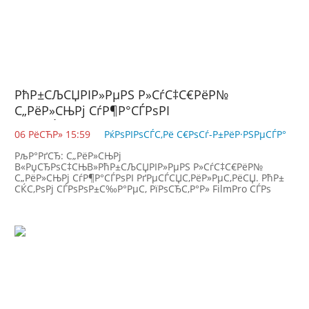
РћР±СЉСЏРІР»РµРЅ Р»СѓС‡С€РёР№
С„РёР»СЊРј СѓР¶Р°СЃРѕРІ
РґРµСЃСЏС‚РёР»РµС‚РёСЏ
06 РёСЋР» 15:59
РќРѕРІРѕСЃС‚Рё С€РѕСѓ-Р±РёР·РЅРµСЃР°
РљР°РґСЂ: С„РёР»СЊРј
В«РџСЂРѕС‡СЊВ»РћР±СЉСЏРІР»РµРЅ Р»СѓС‡С€РёР№
С„РёР»СЊРј СѓР¶Р°СЃРѕРІ РґРµСЃСЏС‚РёР»РµС‚РёСЏ. РћР±
СЌС‚РѕРј СЃРѕРѕР±С‰Р°РµС‚ РїРѕСЂС‚Р°Р» FilmPro СЃРѕ
СЃСЃС‹Р»РєРѕР№ РЅР° РёСЃСЃР»РµРґРѕРІР°РЅРёРµ
РєР°РЅР°Р»Р° В«РќР°СЃС‚РѕСЏС‰РµРµ СЃС‚СЂР°С€РЅРѕРµ
С‚РµР»РµРІРёРґРµРЅРёРµВ». Р РµР№С‚РёРЅРі
РѕСЃРЅРѕРІР°РЅ РЅР° РІС‹Р±РѕСЂРµ СЂРµРґР°РєС‚РѕСЂРѕРІ,