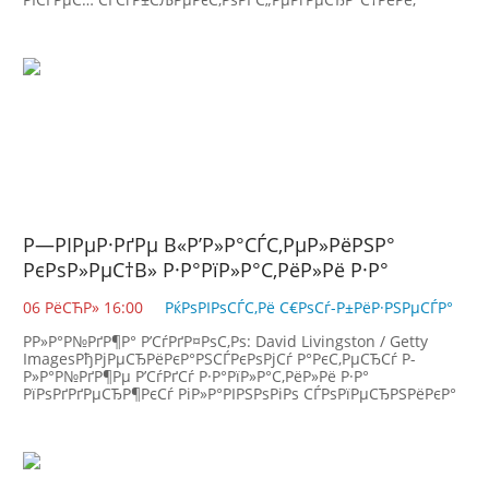
РЈР»СЊСЏРЅРѕРІСЃРєР°СЏ РѕР±Р»Р°СЃС‚СЊ СѓСЃРїРµС€РЅРѕ
СЂРµР°Р»РёР·СѓРµС‚ РЅР°С†РїСЂРѕРµРєС‚
В«РљСѓР»СЊС‚СѓСЂР°В», СЃРѕРѕР±С‰Р°РµС‚
РёРЅС„РѕСЂРјР°РіРµРЅС‚СЃС‚РІРѕ В«Р•Р»СЊ РњРµРґРёР°В».
В«Р’
Р—РІРµР·РґРµ В«Р’Р»Р°СЃС‚РµР»РёРЅР°
РєРѕР»РµС†В» Р·Р°РїР»Р°С‚РёР»Рё Р·Р°
РїРѕРґРґРµСЂР¶РєСѓ РіР»Р°РІРЅРѕРіРѕ
06 РёСЋР» 16:00
РќРѕРІРѕСЃС‚Рё С€РѕСѓ-Р±РёР·РЅРµСЃР°
СЃРѕРїРµСЂРЅРёРєР° Р›СѓРєР°С€РµРЅРєРѕ
Р­Р»Р°Р№РґР¶Р° Р’СѓРґР¤РѕС‚Рѕ: David Livingston / Getty
ImagesРђРјРµСЂРёРєР°РЅСЃРєРѕРјСѓ Р°РєС‚РµСЂСѓ Р­
Р»Р°Р№РґР¶Рµ Р’СѓРґСѓ Р·Р°РїР»Р°С‚РёР»Рё Р·Р°
РїРѕРґРґРµСЂР¶РєСѓ РіР»Р°РІРЅРѕРіРѕ СЃРѕРїРµСЂРЅРёРєР°
РђР»РµРєСЃР°РЅРґСЂР° Р›СѓРєР°С€РµРЅРєРѕ РЅР°
РІС‹Р±РѕСЂР°С… РїСЂРµР·РёРґРµРЅС‚Р° Р‘РµР»РѕСЂСѓСЃРёРё
Р’РёРєС‚РѕСЂР° Р‘Р°Р±Р°СЂРёРєРѕ. РћР±