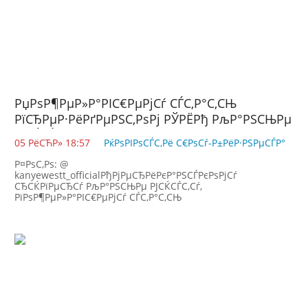
РџРѕР¶РµР»Р°РІС€РµРјСѓ СЃС‚Р°С‚СЊ
РїСЂРµР·РёРґРµРЅС‚РѕРј РЎРЁРђ РљР°РЅСЊРµ
РЈСЌСЃС‚Сѓ РїСЂРµРґСЂРµРєР»Рё
05 РёСЋР» 18:57
РќРѕРІРѕСЃС‚Рё С€РѕСѓ-Р±РёР·РЅРµСЃР°
РїСЂРѕР±Р»РµРјС‹
Р¤РѕС‚Рѕ: @
kanyewestt_officialРђРјРµСЂРёРєР°РЅСЃРєРѕРјСѓ
СЂСЌРїРµСЂСѓ РљР°РЅСЊРµ РЈСЌСЃС‚Сѓ,
РїРѕР¶РµР»Р°РІС€РµРјСѓ СЃС‚Р°С‚СЊ
РїСЂРµР·РёРґРµРЅС‚РѕРј РЎРЁРђ, РїСЂРµРґСЂРµРєР»Рё
РїСЂРѕР±Р»РµРјС‹. РћР± СЌС‚РѕРј СЃРѕРѕР±С‰Р°РµС‚ USA
Today. РњСѓР·С‹РєР°РЅС‚ СѓР¶Рµ РїСЂРѕРїСѓСЃС‚РёР»
РґР°С‚Сѓ РїРѕРґР°С‡Рё РїРѕРґРїРёСЃРµР№ РѕС‚