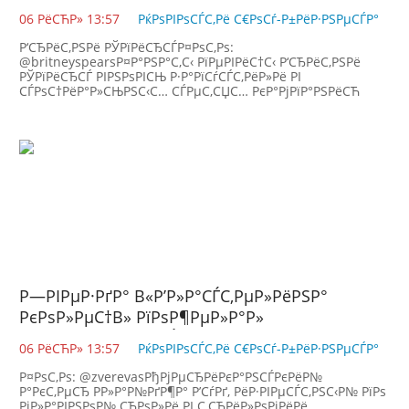
РѕСЃРІРѕР±РѕРґРёС‚СЊ РµРµ РёР·-РїРѕРґ
06 РёСЋР» 13:57
РќРѕРІРѕСЃС‚Рё С€РѕСѓ-Р±РёР·РЅРµСЃР°
РѕРїРµРєРё РѕС‚С†Р°
Р‘СЂРёС‚РЅРё РЎРїРёСЂСЃР¤РѕС‚Рѕ:
@britneyspearsР¤Р°РЅР°С‚С‹ РїРµРІРёС†С‹ Р‘СЂРёС‚РЅРё
РЎРїРёСЂСЃ РІРЅРѕРІСЊ Р·Р°РїСѓСЃС‚РёР»Рё РІ
СЃРѕС†РёР°Р»СЊРЅС‹С… СЃРµС‚СЏС… РєР°РјРїР°РЅРёСЋ
#freebritney СЃ С‚СЂРµР±РѕРІР°РЅРёРµРј
РѕСЃРІРѕР±РѕРґРёС‚СЊ РїРµРІРёС†Сѓ РёР·-РїРѕРґ РѕРїРµРєРё
РѕС‚С†Р° Рё СЋСЂРёСЃС‚Р°. РС… РІРґРѕС…РЅРѕРІРёР»Рё РЅР°
СЌС‚Рѕ
Р—РІРµР·РґР° В«Р’Р»Р°СЃС‚РµР»РёРЅР°
РєРѕР»РµС†В» РїРѕР¶РµР»Р°Р»
РіР»Р°РІРЅРѕРјСѓ СЃРѕРїРµСЂРЅРёРєСѓ
06 РёСЋР» 13:57
РќРѕРІРѕСЃС‚Рё С€РѕСѓ-Р±РёР·РЅРµСЃР°
Р›СѓРєР°С€РµРЅРєРѕ РІС‹Р№С‚Рё РЅР°
Р¤РѕС‚Рѕ: @zverevasРђРјРµСЂРёРєР°РЅСЃРєРёР№
СЃРІРѕР±РѕРґСѓ
Р°РєС‚РµСЂ Р­Р»Р°Р№РґР¶Р° Р’СѓРґ, РёР·РІРµСЃС‚РЅС‹Р№ РїРѕ
РіР»Р°РІРЅРѕР№ СЂРѕР»Рё РІ С‚СЂРёР»РѕРіРёРё