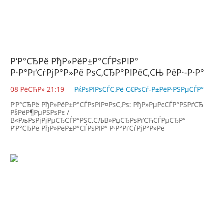
Р‘Р°СЂРё РђР»РёР±Р°СЃРѕРІР°
Р·Р°РґСѓРјР°Р»Рё РѕС‚СЂР°РІРёС‚СЊ РёР·-Р·Р°
РєРІР°СЂС‚РёСЂС‹
08 РёСЋР» 21:19
РќРѕРІРѕСЃС‚Рё С€РѕСѓ-Р±РёР·РЅРµСЃР°
Р‘Р°СЂРё РђР»РёР±Р°СЃРѕРІР¤РѕС‚Рѕ: РђР»РµРєСЃР°РЅРґСЂ
Р§РёР¶РµРЅРѕРє /
В«РљРѕРјРјРµСЂСЃР°РЅС‚СЉВ»РџСЂРѕРґСЋСЃРµСЂР°
Р‘Р°СЂРё РђР»РёР±Р°СЃРѕРІР° Р·Р°РґСѓРјР°Р»Рё
РѕС‚СЂР°РІРёС‚СЊ РёР·-Р·Р° РєРІР°СЂС‚РёСЂС‹. РћР±
СЌС‚РѕРј СЃРѕРѕР±С‰Р°РµС‚ NEWS.ru СЃРѕ
СЃСЃС‹Р»РєРѕР№ РЅР° СЃС‹РЅР° С€РѕСѓРјРµРЅР° Р‘Р°СЂРё
РђР»РёР±Р°СЃРѕРІР°-РјР»Р°РґС€РµРіРѕ. РћРЅ Р·Р°СЏРІРёР»,