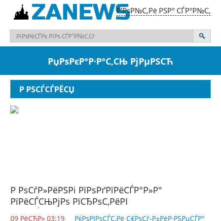
Р’РѕР№С‚Рё РЅР° СЃР°Р№С‚
РџРѕРєР°Р·Р°С‚СЊ РјРµРЅСЋ
Р РЅСЃСЃРЁСЏ
Р РѕСѓР»РёРЅРі РїРѕРґРїРёСЃР°Р»Р°
РїРёСЃСЊРјРѕ РїСЂРѕС‚РёРІ
РЅР°СЃР°Р¶РґРµРЅРёСЏ
09 РёСЋР» 03:19
РќРѕРІРѕСЃС‚Рё С€РѕСѓ-Р±РёР·РЅРµСЃР°