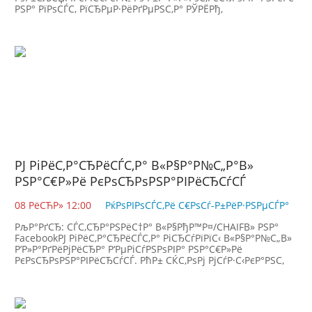
РЅР° РїРѕСЃС‚ РїСЂРµР·РёРґРµРЅС‚Р° РЎРЁРђ,
СЂР°СЃРєСЂС‹Р» РїРѕРґСЂРѕР±РЅРѕСЃС‚Рё СЃРІРѕРµР№
РєР°РјРїР°РЅРёРё. Р•РіРѕ СЃР»РѕРІР° РїРµСЂРµРґР°РµС‚
Р°РјРµСЂРёРєР°РЅСЃРєРѕРµ РёР·РґР°РЅРёРµ Forbes РІ
РЈ РіРёС‚Р°СЂРёСЃС‚Р° В«Р§Р°Р№С„Р°В»
РЅР°С€Р»Рё РєРѕСЂРѕРЅР°РІРёСЂСѓСЃ
08 РёСЋР» 12:00
РќРѕРІРѕСЃС‚Рё С€РѕСѓ-Р±РёР·РЅРµСЃР°
РљР°РґСЂ: СЃС‚СЂР°РЅРёС†Р° В«Р§РђР™Р¤/CHAIFВ» РЅР°
FacebookРЈ РіРёС‚Р°СЂРёСЃС‚Р° РіСЂСѓРїРїС‹ В«Р§Р°Р№С„В»
Р’Р»Р°РґРёРјРёСЂР° Р‘РµРіСѓРЅРѕРІР° РЅР°С€Р»Рё
РєРѕСЂРѕРЅР°РІРёСЂСѓСЃ. РћР± СЌС‚РѕРј РјСѓР·С‹РєР°РЅС‚
СЃРѕРѕР±С‰РёР» РІ Facebook-Р°РєРєР°СѓРЅС‚Рµ
РіСЂСѓРїРїС‹. В«Рљ РІРµР»РёРєРѕРјСѓ СЃРѕР¶Р°Р»РµРЅРёСЋ,
СЏ СЃС‚Р°Р» С‡Р°СЃС‚СЊСЋ