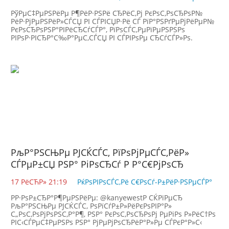
РўРµС‡РµРЅРёРµ Р¶РёР·РЅРё СЂРёС‚Рј РєРѕС‚РѕСЂРѕР№
РёР·РјРµРЅРёР»СЃСЏ РІ СЃРІСЏР·Рё СЃ РїР°РЅРґРµРјРёРµР№
РєРѕСЂРѕРЅР°РІРёСЂСѓСЃР°, РїРѕСЃС‚РµРїРµРЅРЅРѕ
РІРѕР·РІСЂР°С‰Р°РµС‚СЃСЏ РІ СЃРІРѕРµ СЂСѓСЃР»Рѕ.
РЎРЅРёРјР°РµС‚СЃСЏ РІСЃРµ Р±РѕР»СЊС€Рµ
РѕРіСЂР°РЅРёС‡РµРЅРёР№ Рё РІРѕС‚ СѓР¶Рµ СЃ 15
РёСЋР»СЏ Р±С‹Р»Рѕ СЂР°Р·СЂРµС€РµРЅРѕ
РѕС‚РєСЂС‹РІР°С‚СЊ РєРёРЅРѕС‚РµР°С‚СЂС‹,
РљР°РЅСЊРµ РЈСЌСЃС‚ РїРѕРјРµСЃС‚РёР»
СЃРµР±СЏ РЅР° РіРѕСЂСѓ Р Р°С€РјРѕСЂ
17 РёСЋР» 21:19
РќРѕРІРѕСЃС‚Рё С€РѕСѓ-Р±РёР·РЅРµСЃР°
РР·РѕР±СЂР°Р¶РµРЅРёРµ: @kanyewestР СЌРїРµСЂ
РљР°РЅСЊРµ РЈСЌСЃС‚ РѕРїСѓР±Р»РёРєРѕРІР°Р»
С„РѕС‚РѕРјРѕРЅС‚Р°Р¶, РЅР° РєРѕС‚РѕСЂРѕРј РµРіРѕ Р»РёС†Рѕ
РІС‹СЃРµС‡РµРЅРѕ РЅР° РјРµРјРѕСЂРёР°Р»Рµ СЃРєР°Р»С‹