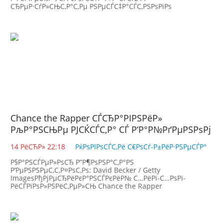
СЂРµР·СѓР»СЊС‚Р°С‚Рµ РЅРµСЃС‡Р°СЃС‚РЅРѕРіРѕ
СЃР»СѓС‡Р°СЏ. Р’СЃРєСЂС‹С‚РёРµ РїРѕРґС‚РІРµСЂРґРёР»Рѕ,
С‡С‚Рѕ Р¶РµРЅС‰РёРЅР° СѓС‚РѕРЅСѓР»Р° вЂ” РЅР° РµРµ
С‚РµР»Рµ РЅРµ РЅР°С€Р»Рё РїСЂРёР·РЅР°РєРѕРІ
РЅР°СЃРёР»РёСЏ РёР»Рё
Chance the Rapper СЃСЂР°РІРЅРёР»
РљР°РЅСЊРµ РЈСЌСЃС‚Р° СЃ Р‘Р°Р№РґРµРЅРѕРј
Рё РІС‹Р±СЂР°Р» РїРµСЂРІРѕРіРѕ
14 РёСЋР» 22:18
РќРѕРІРѕСЃС‚Рё С€РѕСѓ-Р±РёР·РЅРµСЃР°
Р§Р°РЅСЃРµР»РѕСЂ Р”Р¶РѕРЅР°С‚Р°РЅ
Р‘РµРЅРЅРµС‚С‚Р¤РѕС‚Рѕ: David Becker / Getty
ImagesРђРјРµСЂРёРєР°РЅСЃРєРёР№ С…РёРї-С…РѕРї-
РёСЃРїРѕР»РЅРёС‚РµР»СЊ Chance the Rapper
(Р§Р°РЅСЃРµР»РѕСЂ Р”Р¶РѕРЅР°С‚Р°РЅ Р‘РµРЅРЅРµС‚С‚)
СЂР°СЃСЃРєР°Р·Р°Р», С‡С‚Рѕ, РІС‹Р±РёСЂР°СЏ РёР· РґРІСѓС…
РєР°РЅРґРёРґР°С‚РѕРІ РІ РїСЂРµР·РёРґРµРЅС‚С‹ РЎРЁРђ,