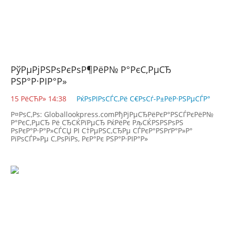
РўРµРјРЅРѕРєРѕР¶РёР№ Р°РєС‚РµСЂ
РЅР°Р·РІР°Р»
Р°С„СЂРѕР°РјРµСЂРёРєР°РЅС†РµРІ
15 РёСЋР» 14:38
РќРѕРІРѕСЃС‚Рё С€РѕСѓ-Р±РёР·РЅРµСЃР°
РЅР°СЃС‚РѕСЏС‰РёРјРё РµРІСЂРµСЏРјРё Рё
Р¤РѕС‚Рѕ: Globallookpress.comРђРјРµСЂРёРєР°РЅСЃРєРёР№
Р±С‹Р» СѓРІРѕР»РµРЅ
Р°РєС‚РµСЂ Рё СЂСЌРїРµСЂ РќРёРє РљСЌРЅРЅРѕРЅ
РѕРєР°Р·Р°Р»СЃСЏ РІ С†РµРЅС‚СЂРµ СЃРєР°РЅРґР°Р»Р°
РїРѕСЃР»Рµ С‚РѕРіРѕ, РєР°Рє РЅР°Р·РІР°Р»
Р°С„СЂРѕР°РјРµСЂРёРєР°РЅС†РµРІ
В«РЅР°СЃС‚РѕСЏС‰РёРјРё РµРІСЂРµСЏРјРёВ».
РўРµРјРЅРѕРєРѕР¶РµРіРѕ Р°СЂС‚РёСЃС‚Р° СѓРІРѕР»РёР»Рё
РёР· С‚РµР»РµРєРѕСЂРїРѕСЂР°С†РёРё