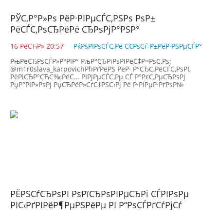
РЎС‚Р°Р»Рѕ РёР·РІРµСЃС‚РЅРѕ РѕР±
РёСЃС‚РѕСЂРёРё СЂРѕРјР°РЅР°
РџСЂРёР»СѓС‡РЅРѕРіРѕ Рё Р·РІРµР·РґС‹
16 РёСЋР» 20:57
РќРѕРІРѕСЃС‚Рё С€РѕСѓ-Р±РёР·РЅРµСЃР°
В«РџР°РїРёРЅС‹С… РґРѕС‡РµРєВ»
РњРёСЂРѕСЃР»Р°РІР° РљР°СЂРїРѕРІРёС‡Р¤РѕС‚Рѕ:
@m1r0slava_karpovichРћРґРёРЅ РёР· Р°СЂС‚РёСЃС‚РѕРІ,
РёРіСЂР°СЋС‰РёС… РІРјРµСЃС‚Рµ СЃ Р°РєС‚РµСЂРѕРј
РџР°РІР»РѕРј РџСЂРёР»СѓС‡РЅС‹Рј Рё Р·РІРµР·РґРѕР№
СЃРµСЂРёР°Р»Р° В«РџР°РїРёРЅС‹ РґРѕС‡РєРёВ»
РњРёСЂРѕСЃР»Р°РІРѕР№ РљР°СЂРїРѕРІРёС‡ РІ
СЃРїРµРєС‚Р°РєР»Рµ В«РљРѕСЃРјРµС‚РёРєР° РІСЂР°РіР°В»,
СЂР°СЃСЃРєР°Р·Р°Р»,
РЁРЅСѓСЂРѕРІ РѕРїСЂРѕРІРµСЂРі СЃРІРѕРµ
РІС‹РґРІРёР¶РµРЅРёРµ РІ Р“РѕСЃРґСѓРјСѓ