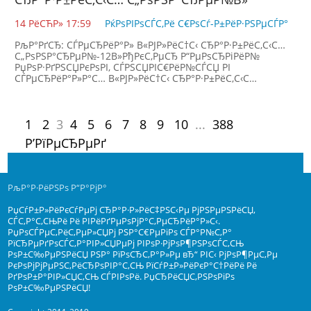
Р·Р°СЏРІРёР» Рѕ РїРѕС…РёС‰РµРЅРёРё
14 РёСЋР» 17:59
РќРѕРІРѕСЃС‚Рё С€РѕСѓ-Р±РёР·РЅРµСЃР°
СЂРµР±РµРЅРєР°
РљР°РґСЂ: СЃРµСЂРёР°Р» В«РЈР»РёС†С‹ СЂР°Р·Р±РёС‚С‹С…
С„РѕРЅР°СЂРµР№-12В»РђРєС‚РµСЂ Р“РµРѕСЂРіРёР№
РџРѕР·РґРЅСЏРєРѕРІ, СЃРЅСЏРІС€РёР№СЃСЏ РІ
СЃРµСЂРёР°Р»Р°С… В«РЈР»РёС†С‹ СЂР°Р·Р±РёС‚С‹С…
С„РѕРЅР°СЂРµР№В» Рё В«РњРµРЅС‚РѕРІСЃРєРёРµ
РІРѕР№РЅС‹В», Р·Р°СЏРІРёР» РІ РїРѕР»РёС†РёСЋ РЎР°РЅРєС‚-
РџРµС‚РµСЂР±СѓСЂРіР° Рѕ РїРѕС…РёС‰РµРЅРёРё
СЂРµР±РµРЅРєР°. РћР± СЌС‚РѕРј
1
2
3
4
5
6
7
8
9
10
...
388
Р’РїРµСЂРµРґ
РљР°Р·РёРЅРѕ Р“Р°РјР°
РџСѓР±Р»РёРєСѓРµРј СЂР°Р·Р»РёС‡РЅС‹Рµ РјРЅРµРЅРёСЏ,
СЃС‚Р°С‚СЊРё Рё РІРёРґРµРѕРјР°С‚РµСЂРёР°Р»С‹.
РџРѕСЃРµС‚РёС‚РµР»СЏРј РЅР°С€РµРіРѕ СЃР°Р№С‚Р°
РїСЂРµРґРѕСЃС‚Р°РІР»СЏРµРј РІРѕР·РјРѕР¶РЅРѕСЃС‚СЊ
РѕР±С‰РµРЅРёСЏ РЅР° РїРѕСЂС‚Р°Р»Рµ вЂ“ РІС‹ РјРѕР¶РµС‚Рµ
РєРѕРјРјРµРЅС‚РёСЂРѕРІР°С‚СЊ РїСѓР±Р»РёРєР°С†РёРё Рё
РґРѕР±Р°РІР»СЏС‚СЊ СЃРІРѕРё. РџСЂРёСЏС‚РЅРѕРіРѕ
РѕР±С‰РµРЅРёСЏ!