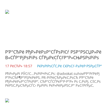
Р Р°С€РјРѕСЂ СЂСЏРґРѕРј СЃ РїСЂРµР·РёРґРµРЅС‚Р°РјРё
РЎРЁРђ. РР·РѕР±СЂР°Р¶РµРЅРёРµ РїРѕСЏРІРёР»РѕСЃСЊ РІ
Twitter Р°СЂС‚РёСЃС‚Р°. РЎРєСѓР»СЊРїС‚СѓСЂРЅС‹Р№
Р‘Р°СЂРё РђР»РёР±Р°СЃРѕРІСѓ РЅР°РЅСЏР»Рё
В«СЃР°РјРѕРіРѕ СЃРµРєСЃСѓР°Р»СЊРЅРѕРіРѕ
Р°РґРІРѕРєР°С‚Р° Р РѕСЃСЃРёРёВ»
17 РёСЋР» 18:57
РќРѕРІРѕСЃС‚Рё С€РѕСѓ-Р±РёР·РЅРµСЃР°
РћР»РµРі РЎСѓС…РѕРІР¤РѕС‚Рѕ: @advokat.suhovР’Р°РґРёРј
Р“РѕСЂР¶Р°РЅРєРёРЅ, PR-РґРёСЂРµРєС‚РѕСЂ Р‘Р°СЂРё
РђР»РёР±Р°СЃРѕРІР°, СЂР°СЃСЃРєР°Р·Р°Р» Рѕ С‚РѕРј, С‡С‚Рѕ
РёРЅС‚РµСЂРµСЃС‹ РµРіРѕ РєР»РёРµРЅС‚Р° Р±СѓРґРµС‚
РїСЂРµРґСЃС‚Р°РІР»СЏС‚СЊ СЋСЂРёСЃС‚ РћР»РµРі РЎСѓС…
РѕРІ, РєРѕС‚РѕСЂРѕРіРѕ РЅР°Р·С‹РІР°СЋС‚ РІ РїСЂРµСЃСЃРµ
СЃР°РјС‹Рј СЃРµРєСЃСѓР°Р»СЊРЅС‹Рј