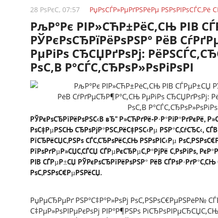
28 РѕРєС‚ 07:57
РџРѕСЃР»РµРґРЅРёРµ РЅРѕРІРѕСЃС‚Рё С
РљР°Рє РІР»СЋР±РёС‚СЊ РІВ С
РЎРєРѕСЂРїРёРѕРЅР° РёВ СѓРґ
РµРіРѕ СЂСЏРґРѕРј: РёРЅСЃС‚С
РѕС‚В Р°СЃС‚СЂРѕР»РѕРіРѕРІ
РЎРєРѕСЂРїРёРѕРЅС‹В вЂ” Р»СЋРґРё-Р·Р°РіР°РґРєРё, Р»С
РѕС‡РµРЅСЊ СЂРѕРјР°РЅС‚РёС‡РЅС‹Рµ РЅР°С‚СѓСЂС‹, СЃВ
РїСЂРёСЏС‚РЅРѕ СЃС‚СЂРѕРёС‚СЊ РЅРѕРІС‹Рµ РѕС‚РЅРѕС€
РїРѕРґРµР»СЏС‚СЃСЏ СЃРµРєСЂРµС‚Р°РјРё С‚РѕРіРѕ, РєР°
РІВ СЃРµР±СЏ РЎРєРѕСЂРїРёРѕРЅР° РёВ СЃРѕР·РґР°С‚СЊ
РѕС‚РЅРѕС€РµРЅРёСЏ.
РџРµСЂРµРґ РЅР°С‡Р°Р»РѕРј РѕС‚РЅРѕС€РµРЅРёР№ СЃ
С‡РµР»РѕРІРµРєРѕРј РІР°Р¶РЅРѕ РїСЂРѕРІРµСЂСЏС‚СЊ