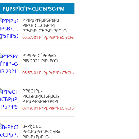
РЏРЅРЇСЃР»СЏСЂРЅС‹РΜ
Р’РІРµРґРµРЅРёРµ
РЅРЅРІРЅСЃС‚РЁ
РІРѕВ С…СЂР°Рј
Р‘РѕРіРѕСЂРѕРґРёС†С‹
РІВ 2020В РіРѕРґСѓ:
05:57, 01 РґРµРєР°Р±СЂСЊ
ё
С‡С‚Рѕ РјРѕР¶РЅРѕ
РґРµР»Р°С‚СЊ
РёВ С‡С‚Рѕ
Р”РЅРё СЃРёР»С‹
РЅРµР»СЊР·СЏ
РІВ 2021 РіРѕРґСѓ
05:57, 01 РґРµРєР°Р±СЂСЊ
Р’РёС†Рµ-
РїСЂРµРјСЊРµСЂ
Р РµР·РЅРёРєРѕРІ
РѕРєР°Р·Р°Р»СЃСЏ
07:19, 01 РґРµРєР°Р±СЂСЊ
РѕС‡РµРЅСЊ
СЂРѕРјР°РЅС‚РёС‡РЅС‹Рј
Рё РЅР°С…РѕРґС‡РёРІС‹Рј
Р№
В«РђСЂС…
РёС‚РµРєС‚РѕСЂВ»
РїРѕР±РµРґС‹