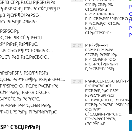
ЅР°В СЃРµР±СЏ РјРЅРѕРіРѕ
СѓРІРµСЂРµРЅ,
µРЅРЅС‹Рј РїРѕРґ СЌС‚РёРј Р—
С‡С‚Рѕ РЅРµ
Р·Р°Р±РѕР»РµР»
µВ РјСѓР¶С‡РёРЅС‹,
РєРѕСЂРѕРЅР°РІРёСЂСѓСЃ
С‹ РїРѕРјРѕС‰Рё.
РїРѕС‚РѕРјСѓ С‡С‚Рѕ
РµСЃС‚
°РЅРЅС‹Рµ
С‡РµСЃРЅРѕРє
ёС‚СЊ РІВ СЃРµР±СЏ
Р° РїРѕРјРѕР¶РµС‚
Р’ РќРЎР—РЈ
21:57
РЅР°Р·РІР°Р»Рё
ё РѕРєСЂСѓР¶Р°СЋС‰РёС…
СЃСЂРµРґРЅРёРµ
ѕР±СЂ РёВ РѕС‚РєСЂС‹С‚.
Р·Р°СЂРїР»Р°С‚С‹
РІСЂР°С‡РµР№ РІ
РЈРєСЂР°РёРЅРµ
їРёРѕРЅР°, РЅСѓР¶РЅРѕ
°С‚СЊ. РўР°РєР¶Рµ РЅРµРѕР±С…
РћРєС‚СЏР±СЂСЊСЃРєР
21:38
Р°РЅРёС†С‹. Р­С‚Рё Р»СЋРґРё
РґРІРѕСЂРµС†
РїСЂРёРјРµС‚ РЅР°
С‡Р°Р»Рµ, РЅРѕВ СЌС‚Рѕ
РЅРѕС‡РµРІРєСѓ
‡Р°СЃС‚Рѕ РёРґСѓС‚
РїСЂРѕС‚РµСЃС‚СѓСЋС‰
РїСЂРµРґРїСЂРёРЅРёРјР
РїРѕРєР°Р·Р°С‚СЊВ РёРј,
С‚СѓРґР°
Р°Р»СЊРЅРѕРµ РїРѕР№РґРµС‚
СЃС‚СЏРіРёРІР°СЋС‚
РїРѕР»РёС†РёСЋ,
вЂ” РЎРњР
ЅР° СЂСЏРґРѕРј