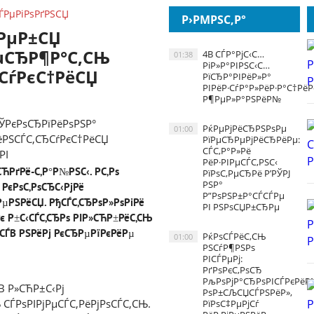
ЃРµРіРѕРґРЅСЏ
Р›РΜРЅС‚Р°
ЃРµР±СЏ
РЅРЅРІРЅСЃС‚РΜР№
РµСЂР¶Р°С‚СЊ
4В СЃР°РјС‹С…
01:38
РіР»Р°РІРЅС‹С…
ЂСѓРєС†РёСЏ
РїСЂР°РІРёР»Р°
РІРёР·СѓР°Р»РёР·Р°С†РёР
Р¶РµР»Р°РЅРёР№
РќРµРјРёСЂРЅРѕРµ
01:00
РїРµСЂРµРјРёСЂРёРµ:
СЃС‚Р°Р»Рё
РёР·РІРµСЃС‚РЅС‹
ЋРґРё-С‚Р°Р№РЅС‹. Р­С‚Рѕ
РїРѕС‚РµСЂРё Р’РЎРЈ
РЅР°
 РєРѕС‚РѕСЂС‹РјРё
Р”РѕРЅР±Р°СЃСЃРµ
РµРЅРёСЏ. РђСЃС‚СЂРѕР»РѕРіРё
РІ РЅРѕСЏР±СЂРµ
Рє Р±С‹СЃС‚СЂРѕ РІР»СЋР±РёС‚СЊ
 СЃВ РЅРёРј РєСЂРµРїРєРёРµ
РќРѕСЃРёС‚СЊ
01:00
РЅСѓР¶РЅРѕ
РІСЃРµРј:
РґРѕРєС‚РѕСЂ
РљРѕРјР°СЂРѕРІСЃРєРё
В Р»СЋР±С‹Рј
РѕР±СЉСЏСЃРЅРёР»,
 СЃРѕРІРјРµСЃС‚РёРјРѕСЃС‚СЊ.
РїРѕС‡РµРјСѓ