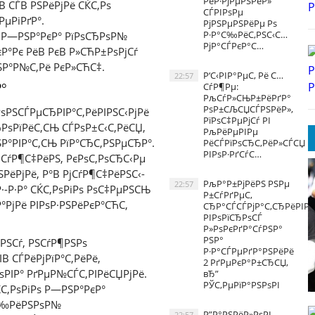
РёР·РјРµРЅРёР»
В СЃВ РЅРёРјРё СЌС‚Рѕ
СЃРІРѕРµ
РµРіРґР°.
РјРЅРµРЅРёРµ Рѕ
Р·Р°С‰РёС‚РЅС‹С…
ѕ Р—РЅР°РєР° РїРѕСЂРѕР№
РјР°СЃРєР°С…
єР°Рє РёВ РєВ Р»СЋР±РѕРјСѓ
РЅР°Р№С‚Рё РєР»СЋС‡.
Р‘С‹РІР°РµС‚ Рё С…
22:57
СѓР¶Рµ:
Р°
РљСѓР»СЊР±РёРґР°
РѕР±СЉСЏСЃРЅРёР»,
РѕРЅСЃРµСЂРІР°С‚РёРІРЅС‹РјРё
РїРѕС‡РµРјСѓ РІ
ЂРѕРїРёС‚СЊ СЃРѕР±С‹С‚РёСЏ,
РљРёРµРІРµ
ЅР°РІР°С‚СЊ РїР°СЂС‚РЅРµСЂР°.
РёСЃРїРѕСЂС‚РёР»СЃСЏ
РІРѕР·РґСѓС…
СѓР¶С‡РёРЅ, РєРѕС‚РѕСЂС‹Рµ
РёРјРё, Р°В РјСѓР¶С‡РёРЅС‹-
РљР°Р±РјРёРЅ РЅРµ
22:57
Р·-Р·Р° СЌС‚РѕРіРѕ РѕС‡РµРЅСЊ
Р±СѓРґРµС‚
°РјРё РІРѕР·РЅРёРєР°СЋС‚
СЂР°СЃСЃРјР°С‚СЂРёРІР
РІРѕРїСЂРѕСЃ
Р»РѕРєРґР°СѓРЅР°
РЅР°
РЅСѓ, РЅСѓР¶РЅРѕ
Р·Р°СЃРµРґР°РЅРёРё
В СЃРёРјРїР°С‚РёРё,
2 РґРµРєР°Р±СЂСЏ,
РѕРІР° РґРµР№СЃС‚РІРёСЏРјРё.
вЂ”
РЎС‚РµРїР°РЅРѕРІ
ЌС‚РѕРіРѕ Р—РЅР°РєР°
ЅС‰РёРЅРѕР№
Р”Р°РЅРёР»РѕРІ
22:57