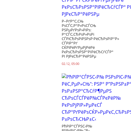
Р–РґР°С‚СЊ
РѕСЃС‚Р°Р»РѕСЃСЊ
РЅРµРґРѕР»РіРѕ:
Р°СЃС‚СЂРѕР»РѕРі
СЃРїСЂРѕРіРЅРѕР·РёСЂРѕРІР°Р»
СЃРїР°Рґ
СЌРїРёРґРµРјРёРё
РєРѕСЂРѕРЅР°РІРёСЂСѓСЃР°
РІ РЈРєСЂР°РёРЅРµ
02.12, 05:00
РћРїР°СЃРЅС‹Р№
РЅРѕРІС‹Р№ "Р–