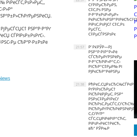
№ РїРёСЃС‚РѕР»РµС‚,
СѓРІРµСЂРµРЅ,
С‹Р»Р°
С‡С‚Рѕ РЅРµ
Р·Р°Р±РѕР»РµР»
 РЅР°Р±Р»СЋРґРµРЅРёСЏ.
РєРѕСЂРѕРЅР°РІРёСЂСѓСЃ
РїРѕС‚РѕРјСѓ С‡С‚Рѕ
РјРµСЃСЏС† РЅР°Р·Р°Рґ
РµСЃС‚
С‡РµСЃРЅРѕРє
ёСЏ СЃРІРѕР±РѕРґС‹.
‡РЅС‹Рµ СЂР°Р·Р±РѕРё
Р’ РќРЎР—РЈ
21:57
РЅР°Р·РІР°Р»Рё
СЃСЂРµРґРЅРёРµ
Р·Р°СЂРїР»Р°С‚С‹
РІСЂР°С‡РµР№ РІ
РЈРєСЂР°РёРЅРµ
 News
РћРєС‚СЏР±СЂСЊСЃРєР
21:38
РґРІРѕСЂРµС†
РїСЂРёРјРµС‚ РЅР°
РЅРѕС‡РµРІРєСѓ
РїСЂРѕС‚РµСЃС‚СѓСЋС‰
РїСЂРµРґРїСЂРёРЅРёРјР
С‚СѓРґР°
СЃС‚СЏРіРёРІР°СЋС‚
РїРѕР»РёС†РёСЋ,
вЂ” РЎРњР