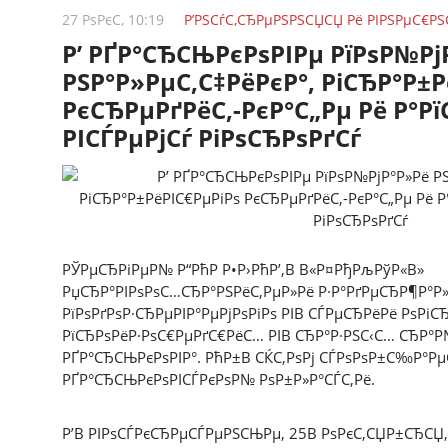
27 РѕРєС‚ 10:19
Р’РЅСѓС‚СЂРµРЅРЅСЏСЏ Рё РІРЅРµС€РЅ
Р’ РҐР°СЂСЊРєРѕРІРµ РїРѕР№Рј
РЅР°Р»РµС‚С‡РёРєР°, РіСЂР°Р±Р
РєСЂРµРґРёС‚-РєР°С„Рµ Рё Р°Рї
РІСЃРµРјСѓ РіРѕСЂРѕРґСѓ
РЎРµСЂРіРµР№ Р“РћР Р•Р›РћР’,В В«Р¤РђРљРўР«В»
РџСЂР°РІРѕРѕС…СЂР°РЅРёС‚РµР»Рё Р·Р°РґРµСЂР¶Р°Р
РїРѕРґРѕР·СЂРµРІР°РµРјРѕРіРѕ РІВ СЃРµСЂРёРё РѕРі
РїСЂРѕРёР·РѕС€РµРґС€РёС… РІВ СЂР°Р·РЅС‹С… СЂР°
РҐР°СЂСЊРєРѕРІР°. РћР±В СЌС‚РѕРј СЃРѕРѕР±С‰Р°Рµ
РҐР°СЂСЊРєРѕРІСЃРєРѕР№ РѕР±Р»Р°СЃС‚Рё.
Р’В РІРѕСЃРєСЂРµСЃРµРЅСЊРµ, 25В РѕРєС‚СЏР±СЂСЏ,