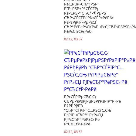
РёС‚РµР»СЊ": РЅР°
Р”РѕРЅР±Р°СЃСЃРµ
РѕР±РЅР°СЂСѓР¶РµРЅ
СЂРѕСЃСЃРёР№СЃРєРёР№
РєРѕРјРїР»РµРєСЃ
СЂР°РґРёРѕСЌР»РµРєС‚СЂРѕРЅРЅРѕР
Р±РѕСЂСЊР±С‹
02.12, 03:57
Р­РєСЃРїРµСЂС‚С‹
СЂРµРєРѕРјРµРЅРґРѕРІР°Р»Рё
РќРђРўРћ
"СЂР°СЃРїР°С…РЅСѓС‚СЊ
РґРІРµСЂРё" РґР»СЏ
РЈРєСЂР°РёРЅС‹ Рё
Р“СЂСѓР·РёРё
02.12, 03:57