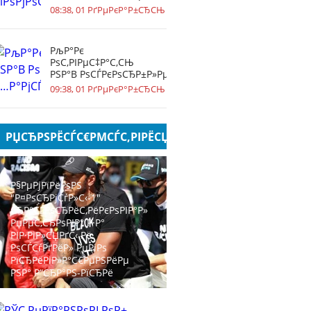
РІСЃРµ: "СЃР»СѓРіРё
08:38, 01 РґРµРєР°Р±СЂСЊ
РЅР°СЂРѕРґР°"
СЃРґРµР»Р°Р»Рё
РІР°Р¶РЅРѕРµ
РљР°Рє
Р·Р°СЏРІР»РµРЅРёРµ
РѕС‚РІРµС‡Р°С‚СЊ
РЅР°В РѕСЃРєРѕСЂР±Р»РµРЅРёСЏ,
С…Р°РјСЃС‚РІРѕ РёР»Рё
09:38, 01 РґРµРєР°Р±СЂСЊ
Р»РѕР¶СЊ, С‡С‚РѕР±С‹
РЅРµВ СЂР°Р·СЂСѓС€РёС‚СЊ
СЃРѕР±СЃС‚РІРµРЅРЅРѕРµ
Р±РёРѕРїРѕР»Рµ
РЏСЂРЅРЁСЃС€РΜСЃС‚РІРЁСЏ
Р§РµРјРїРёРѕРЅ
"Р¤РѕСЂРјСѓР»С‹-1"
°С‚СЊ
СЂР°СЃРєСЂРёС‚РёРєРѕРІР°Р»
РџРµС‚СЂРѕРІР° Р·Р°
РІР·РіР»СЏРґС‹ Рё
РѕСЃСѓРґРёР» РµРіРѕ
РїСЂРёРіР»Р°С€РµРЅРёРµ
РЅР° Р“СЂР°РЅ-РїСЂРё