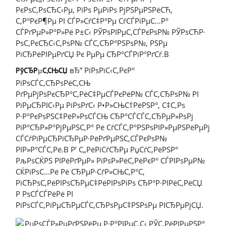
РєРѕС‚РѕСЂС‹Рµ, РїРѕ РµРіРѕ РјРЅРµРЅРёСЋ,
С‚Р°РєР¶Рµ РІ СЃР»СѓС‡Р°Рµ СѓСЃРїРµС…Р°
СЃРґРµР»Р°Р»Рё Р±С‹ РЎРѕРІРµС‚СЃРєРѕР№ РЎРѕСЋР·
РѕС‚РєСЂС‹С‚РѕР№ СЃС‚СЂР°РЅРѕР№, РЅРµ
РїСЂРёРІРµРґСЏ Рє РµРµ СЂР°СЃРїР°РґСѓ.В
вЂ” РїРѕРїС‹С‚РєР°
РўСЂРµС‚СЊСЏ
РїРѕСЃС‚СЂРѕРёС‚СЊ
РґРµРјРѕРєСЂР°С‚РёС‡РµСЃРєРёР№ СЃС‚СЂРѕР№ РІ
РїРµСЂРІС‹Рµ РіРѕРґС‹ Р•Р»СЊС†РёРЅР°, С‡С‚Рѕ
Р·Р°РєРѕРЅС‡РёР»РѕСЃСЊ СЂР°СЃСЃС‚СЂРµР»РѕРј
РїР°СЂР»Р°РјРµРЅС‚Р° Рё СѓСЃС‚Р°РЅРѕРІР»РµРЅРёРµРј
СЃСѓРїРµСЂРїСЂРµР·РёРґРµРЅС‚СЃРєРѕР№
РІР»Р°СЃС‚Рё.В Р’ С„РёРіСѓСЂРµ РџСѓС‚РёРЅР°
РљРѕСЌРЅ РІРёРґРµР» РїРѕР»РёС‚РёРєР° СЃРІРѕРµР№
СЌРїРѕС…Рё Рё СЂРµР·СѓР»СЊС‚Р°С‚
РїСЂРѕС‚РёРІРѕСЂРµС‡РёРІРѕРіРѕ СЂР°Р·РІРёС‚РёСЏ
Р РѕСЃСЃРёРё РІ
РїРѕСЃС‚РїРµСЂРµСЃС‚СЂРѕРµС‡РЅРѕРµ РІСЂРµРјСЏ.