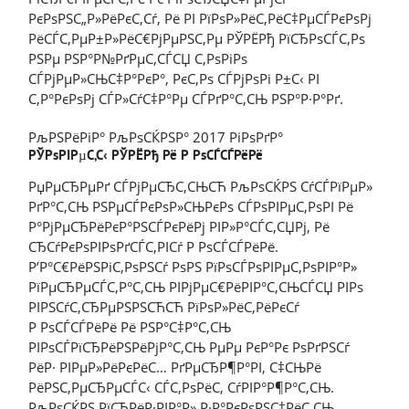
РєРѕРЅС„Р»РёРєС‚Сѓ, Рё РІ РїРѕР»РёС‚РёС‡РµСЃРєРѕРј
РёСЃС‚РµР±Р»РёС€РјРµРЅС‚Рµ РЎРЁРђ РїСЂРѕСЃС‚Рѕ
РЅРµ РЅР°Р№РґРµС‚СЃСЏ С‚РѕРіРѕ
СЃРјРµР»СЊС‡Р°РєР°, РєС‚Рѕ СЃРјРѕРі Р±С‹ РІ
С‚Р°РєРѕРј СЃР»СѓС‡Р°Рµ СЃРґР°С‚СЊ РЅР°Р·Р°Рґ.
РљРЅРёРіР° РљРѕСЌРЅР° 2017 РіРѕРґР°
РЎРѕРІРµС‚С‹ РЎРЁРђ Рё Р РѕСЃСЃРёРё
РџРµСЂРµРґ СЃРјРµСЂС‚СЊСЋ РљРѕСЌРЅ СѓСЃРїРµР»
РґР°С‚СЊ РЅРµСЃРєРѕР»СЊРєРѕ СЃРѕРІРµС‚РѕРІ Рё
Р°РјРµСЂРёРєР°РЅСЃРєРёРј РІР»Р°СЃС‚СЏРј, Рё
СЂСѓРєРѕРІРѕРґСЃС‚РІСѓ Р РѕСЃСЃРёРё.
Р’Р°С€РёРЅРіС‚РѕРЅСѓ РѕРЅ РїРѕСЃРѕРІРµС‚РѕРІР°Р»
РїРµСЂРµСЃС‚Р°С‚СЊ РІРјРµС€РёРІР°С‚СЊСЃСЏ РІРѕ
РІРЅСѓС‚СЂРµРЅРЅСЋСЋ РїРѕР»РёС‚РёРєСѓ
Р РѕСЃСЃРёРё Рё РЅР°С‡Р°С‚СЊ
РІРѕСЃРїСЂРёРЅРёРјР°С‚СЊ РµРµ РєР°Рє РѕРґРЅСѓ
РёР· РІРµР»РёРєРёС… РґРµСЂР¶Р°РІ, С‡СЊРё
РёРЅС‚РµСЂРµСЃС‹ СЃС‚РѕРёС‚ СѓРІР°Р¶Р°С‚СЊ.
РљРѕСЌРЅ РїСЂРёР·РІР°Р» Р·Р°РєРѕРЅС‡РёС‚СЊ