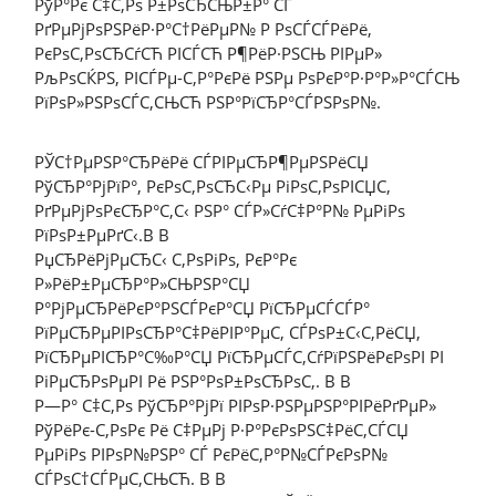
РўР°Рє С‡С‚Рѕ Р±РѕСЂСЊР±Р° СЃ
РґРµРјРѕРЅРёР·Р°С†РёРµР№ Р РѕСЃСЃРёРё,
РєРѕС‚РѕСЂСѓСЋ РІСЃСЋ Р¶РёР·РЅСЊ РІРµР»
РљРѕСЌРЅ, РІСЃРµ-С‚Р°РєРё РЅРµ РѕРєР°Р·Р°Р»Р°СЃСЊ
РїРѕР»РЅРѕСЃС‚СЊСЋ РЅР°РїСЂР°СЃРЅРѕР№.
РЎС†РµРЅР°СЂРёРё СЃРІРµСЂР¶РµРЅРёСЏ
РўСЂР°РјРїР°, РєРѕС‚РѕСЂС‹Рµ РіРѕС‚РѕРІСЏС‚
РґРµРјРѕРєСЂР°С‚С‹ РЅР° СЃР»СѓС‡Р°Р№ РµРіРѕ
РїРѕР±РµРґС‹.В В
РџСЂРёРјРµСЂС‹ С‚РѕРіРѕ, РєР°Рє
Р»РёР±РµСЂР°Р»СЊРЅР°СЏ
Р°РјРµСЂРёРєР°РЅСЃРєР°СЏ РїСЂРµСЃСЃР°
РїРµСЂРµРІРѕСЂР°С‡РёРІР°РµС‚ СЃРѕР±С‹С‚РёСЏ,
РїСЂРµРІСЂР°С‰Р°СЏ РїСЂРµСЃС‚СѓРїРЅРёРєРѕРІ РІ
РіРµСЂРѕРµРІ Рё РЅР°РѕР±РѕСЂРѕС‚. В В
Р—Р° С‡С‚Рѕ РўСЂР°РјРї РІРѕР·РЅРµРЅР°РІРёРґРµР»
РўРёРє-С‚РѕРє Рё С‡РµРј Р·Р°РєРѕРЅС‡РёС‚СЃСЏ
РµРіРѕ РІРѕР№РЅР° СЃ РєРёС‚Р°Р№СЃРєРѕР№
СЃРѕС†СЃРµС‚СЊСЋ. В В