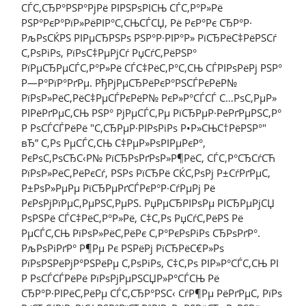
СЃС‚СЂР°РЅР°РјРё РІРЅРѕРІСЊ СЃС‚Р°Р»Рё
РЅР°РєР°РїР»РёРІР°С‚СЊСЃСЏ, Рё РєР°Рє СЂР°Р·
РљРѕСЌРЅ РІРµСЂРЅРѕ РЅР°Р·РІР°Р» РїСЂРёС‡РёРЅСѓ
С‚РѕРіРѕ, РїРѕС‡РµРјСѓ РџСѓС‚РёРЅР°
РїРµСЂРµСЃС‚Р°Р»Рё СЃС‡РёС‚Р°С‚СЊ СЃРІРѕРёРј РЅР°
Р—Р°РїР°РґРµ. РђРјРµСЂРёРєР°РЅСЃРєРёР№
РїРѕР»РёС‚РёС‡РµСЃРєРёР№ РєР»Р°СЃСЃ С…РѕС‚РµР»
РІРёРґРµС‚СЊ РЅР° РјРµСЃС‚Рµ РїСЂРµР·РёРґРµРЅС‚Р°
Р РѕСЃСЃРёРё "С‚СЂРµР·РІРѕРіРѕ Р•Р»СЊС†РёРЅР°"
вЂ” С‚Рѕ РµСЃС‚СЊ С‡РµР»РѕРІРµРєР°,
РєРѕС‚РѕСЂС‹Р№ РїСЂРѕРґРѕР»Р¶РёС‚ СЃС‚Р°СЂСѓСЋ
РїРѕР»РёС‚РёРєСѓ, РЅРѕ РїСЂРё СЌС‚РѕРј Р±СѓРґРµС‚
Р±РѕР»РµРµ РїСЂРµРґСЃРєР°Р·СѓРµРј Рё
РєРѕРјРїРµС‚РµРЅС‚РµРЅ. РџРµСЂРІРѕРµ РІСЂРµРјСЏ
РѕРЅРё СЃС‡РёС‚Р°Р»Рё, С‡С‚Рѕ РџСѓС‚РёРЅ Рё
РµСЃС‚СЊ РїРѕР»РёС‚РёРє С‚Р°РєРѕРіРѕ СЂРѕРґР°.
РљРѕРіРґР° Р¶Рµ Рє РЅРёРј РїСЂРёС€Р»Рѕ
РїРѕРЅРёРјР°РЅРёРµ С‚РѕРіРѕ, С‡С‚Рѕ РІР»Р°СЃС‚СЊ РІ
Р РѕСЃСЃРёРё РїРѕРјРµРЅСЏР»Р°СЃСЊ Рё
СЂР°Р·РІРёС‚РёРµ СЃС‚СЂР°РЅС‹ СѓР¶Рµ РёРґРµС‚ РїРѕ