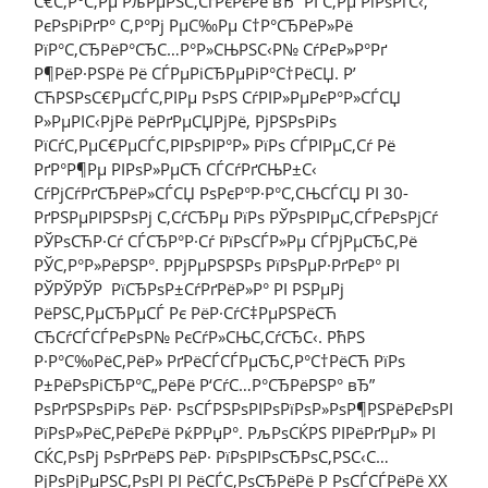
С€С‚Р°С‚Рµ РљРµРЅС‚СѓРєРєРё вЂ” РІ С‚Рµ РіРѕРґС‹,
РєРѕРіРґР° С‚Р°Рј РµС‰Рµ С†Р°СЂРёР»Рё
РїР°С‚СЂРёР°СЂС…Р°Р»СЊРЅС‹Р№ СѓРєР»Р°Рґ
Р¶РёР·РЅРё Рё СЃРµРіСЂРµРіР°С†РёСЏ. Р’
СЋРЅРѕС€РµСЃС‚РІРµ РѕРЅ СѓРІР»РµРєР°Р»СЃСЏ
Р»РµРІС‹РјРё РёРґРµСЏРјРё, РјРЅРѕРіРѕ
РїСѓС‚РµС€РµСЃС‚РІРѕРІР°Р» РїРѕ СЃРІРµС‚Сѓ Рё
РґР°Р¶Рµ РІРѕР»РµСЋ СЃСѓРґСЊР±С‹
СѓРјСѓРґСЂРёР»СЃСЏ РѕРєР°Р·Р°С‚СЊСЃСЏ РІ 30-
РґРЅРµРІРЅРѕРј С‚СѓСЂРµ РїРѕ РЎРѕРІРµС‚СЃРєРѕРјСѓ
РЎРѕСЋР·Сѓ СЃСЂР°Р·Сѓ РїРѕСЃР»Рµ СЃРјРµСЂС‚Рё
РЎС‚Р°Р»РёРЅР°. РРјРµРЅРЅРѕ РїРѕРµР·РґРєР° РІ
РЎРЎРЎР РїСЂРѕР±СѓРґРёР»Р° РІ РЅРµРј
РёРЅС‚РµСЂРµСЃ Рє РёР·СѓС‡РµРЅРёСЋ
СЂСѓСЃСЃРєРѕР№ РєСѓР»СЊС‚СѓСЂС‹. РћРЅ
Р·Р°С‰РёС‚РёР» РґРёСЃСЃРµСЂС‚Р°С†РёСЋ РїРѕ
Р±РёРѕРіСЂР°С„РёРё Р‘СѓС…Р°СЂРёРЅР° вЂ”
РѕРґРЅРѕРіРѕ РёР· РѕСЃРЅРѕРІРѕРїРѕР»РѕР¶РЅРёРєРѕРІ
РїРѕР»РёС‚РёРєРё РќР­РџР°. РљРѕСЌРЅ РІРёРґРµР» РІ
СЌС‚РѕРј РѕРґРёРЅ РёР· РїРѕРІРѕСЂРѕС‚РЅС‹С…
РјРѕРјРµРЅС‚РѕРІ РІ РёСЃС‚РѕСЂРёРё Р РѕСЃСЃРёРё XX