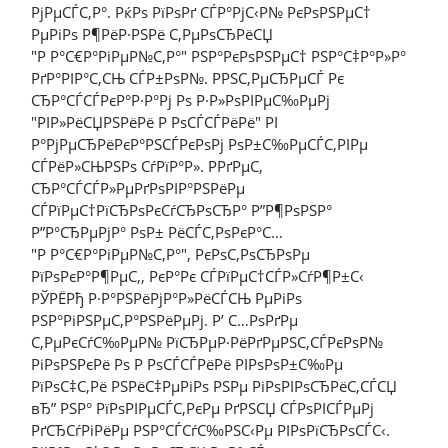
РјРµСЃС‚Р°. РќРѕ РїРѕРґ СЃР°РјС‹Р№ РєРѕРЅРµС†
РµРіРѕ Р¶РёР·РЅРё С‚РµРѕСЂРёСЏ
"Р Р°С€Р°РіРµР№С‚Р°" РЅР°РєРѕРЅРµС† РЅР°С‡Р°Р»Р°
РґР°РІР°С‚СЊ СЃР±РѕР№. РРЅС‚РµСЂРµСЃ Рє
СЂР°СЃСЃРєР°Р·Р°Рј Рѕ Р·Р»РѕРІРµС‰РµРј
"РІР»РёСЏРЅРёРё Р РѕСЃСЃРёРё" РІ
Р°РјРµСЂРёРєР°РЅСЃРєРѕРј РѕР±С‰РµСЃС‚РІРµ
СЃРёР»СЊРЅРѕ СѓРїР°Р». РРґРµС‚
СЂР°СЃСЃР»РµРґРѕРІР°РЅРёРµ
СЃРїРµС†РїСЂРѕРєСѓСЂРѕСЂР° Р”Р¶РѕРЅР°
Р”Р°СЂРµРјР° РѕР± РёСЃС‚РѕРєР°С…
"Р Р°С€Р°РіРµР№С‚Р°", РєРѕС‚РѕСЂРѕРµ
РїРѕРєР°Р¶РµС‚, РєР°Рє СЃРїРµС†СЃР»СѓР¶Р±С‹
РЎРЁРђ Р·Р°РЅРёРјР°Р»РёСЃСЊ РµРіРѕ
РЅР°РіРЅРµС‚Р°РЅРёРµРј. Р’ С…РѕРґРµ
С‚РµРєСѓС‰РµР№ РїСЂРµР·РёРґРµРЅС‚СЃРєРѕР№
РіРѕРЅРєРё Рѕ Р РѕСЃСЃРёРё РІРѕРѕР±С‰Рµ
РїРѕС‡С‚Рё РЅРёС‡РµРіРѕ РЅРµ РіРѕРІРѕСЂРёС‚СЃСЏ
вЂ” РЅР° РїРѕРІРµСЃС‚РєРµ РґРЅСЏ СЃРѕРІСЃРµРј
РґСЂСѓРіРёРµ РЅР°СЃСѓС‰РЅС‹Рµ РІРѕРїСЂРѕСЃС‹.