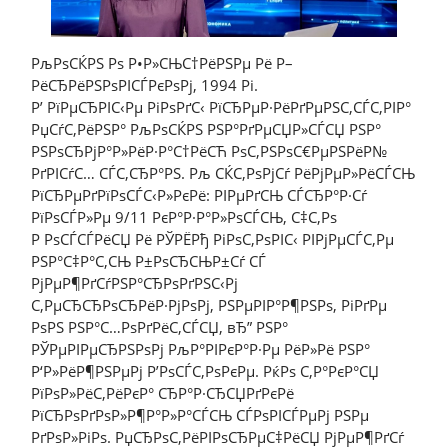
РљРѕСЌРЅ Рѕ Р•Р»СЊС†РёРЅРµ Рё Р–
РёСЂРёРЅРѕРІСЃРєРѕРј, 1994 Рі.
Р’ РїРµСЂРІС‹Рµ РіРѕРґС‹ РїСЂРµР·РёРґРµРЅС‚СЃС‚РІР°
РџСѓС‚РёРЅР° РљРѕСЌРЅ РЅР°РґРµСЏР»СЃСЏ РЅР°
РЅРѕСЂРјР°Р»РёР·Р°С†РёСЋ РѕС‚РЅРѕС€РµРЅРёР№
РґРІСѓС… СЃС‚СЂР°РЅ. Рљ СЌС‚РѕРјСѓ РёРјРµР»РёСЃСЊ
РїСЂРµРґРїРѕСЃС‹Р»РєРё: РІРµРґСЊ СЃСЂР°Р·Сѓ
РїРѕСЃР»Рµ 9/11 РєР°Р·Р°Р»РѕСЃСЊ, С‡С‚Рѕ
Р РѕСЃСЃРёСЏ Рё РЎРЁРђ РіРѕС‚РѕРІС‹ РІРјРµСЃС‚Рµ
РЅР°С‡Р°С‚СЊ Р±РѕСЂСЊР±Сѓ СЃ
РјРµР¶РґСѓРЅР°СЂРѕРґРЅС‹Рј
С‚РµСЂСЂРѕСЂРёР·РјРѕРј, РЅРµРІР°Р¶РЅРѕ, РіРґРµ
РѕРЅ РЅР°С…РѕРґРёС‚СЃСЏ, вЂ” РЅР°
РЎРµРІРµСЂРЅРѕРј РљР°РІРєР°Р·Рµ РёР»Рё РЅР°
Р‘Р»РёР¶РЅРµРј Р’РѕСЃС‚РѕРєРµ. РќРѕ С‚Р°РєР°СЏ
РїРѕР»РёС‚РёРєР° СЂР°Р·СЂСЏРґРєРё
РїСЂРѕРґРѕР»Р¶Р°Р»Р°СЃСЊ СЃРѕРІСЃРµРј РЅРµ
РґРѕР»РіРѕ. РџСЂРѕС‚РёРІРѕСЂРµС‡РёСЏ РјРµР¶РґСѓ