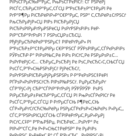
РїРѕСЃРµС‰Р°РµС‚ РњРѕСЃРєРІСѓ: СЃ РЅРёРј
РІСЃС‚СЂРµС‡Р°РµС‚СЃСЏ Р“РѕСЂР±Р°С‡РµРІ Рё
РґР°Р¶Рµ РїСЂРёРіР»Р°С€Р°РµС‚ РЅР° С‚СЂРёР±СѓРЅСѓ
РљСЂРµРјР»СЏ РІРѕ РІСЂРµРјСЏ
РїСЂРѕРІРµРґРµРЅРёСЏ РѕРґРЅРѕРіРѕ РёР·
РїР°СЂР°РґРѕРІ 7 РЅРѕСЏР±СЂСЏ.
РђРјРµСЂРёРєР°РЅРµС† РІРёРґРµР» РІ
Р“РѕСЂР±Р°С‡РµРІРµ С€Р°РЅСЃ РЎРѕРІРµС‚СЃРєРѕРіРѕ
РЎРѕСЋР·Р° РїРѕР№С‚Рё РїРѕ РїСѓС‚Рё РЅРµРѕР±С…
РѕРґРёРјС‹С… СЂРµС„РѕСЂРј Рё РѕС‚РєСЂС‹С‚СЊСЃСЏ
РѕСЃС‚Р°Р»СЊРЅРѕРјСѓ РјРёСЂСѓ,
РѕРґРЅРѕРІСЂРµРјРµРЅРЅРѕ Р·Р°РєРѕРЅС‡РёРІ
РҐРѕР»РѕРґРЅСѓСЋ РІРѕР№РЅСѓ. РџРµСЂРµРґ
СЃР°РјС‹Рј СЂР°СЃРїР°РґРѕРј РЎРЎРЎР РѕРЅ
РїРµСЂРµР±РёСЂР°РµС‚СЃСЏ РІ РњРѕСЃРєРІСѓ Рё
РѕСЃС‚Р°РµС‚СЃСЏ Р·РґРµСЃСЊ Р¶РёС‚СЊ
СЃР»РµРґСѓСЋС‰РёРµ РЅРµСЃРєРѕР»СЊРєРѕ Р»РµС‚,
СЃС‚Р°РЅРѕРІСЏСЃСЊ СЃРІРёРґРµС‚РµР»РµРј
РїСѓС‚С‡Р° Р“РљР§Рџ, РїСЂРёС…РѕРґР° Рє
РІР»Р°СЃС‚Рё Р•Р»СЊС†РёРЅР° Рё РµРіРѕ
РєРѕРЅС„Р»РёРєС‚Р° СЃ Р’РµСЂС…РѕРІРЅС‹Рј