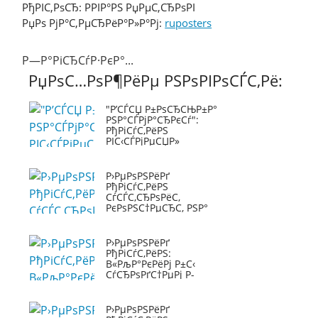
РђРІС‚РѕСЂ: РРІР°РЅ РџРµС‚СЂРѕРІ
РџРѕ РјР°С‚РµСЂРёР°Р»Р°Рј:
ruposters
Р—Р°РіСЂСѓР·РєР°...
РџРѕС…РѕР¶РёРµ РЅРѕРІРѕСЃС‚Рё:
"Р’СЃСЏ Р±РѕСЂСЊР±Р°
РЅР°СЃРјР°СЂРєСѓ":
РђРіСѓС‚РёРЅ
РІС‹СЃРјРµСЏР»
"РєРѕСЂРѕРЅР°РІРёСЂСѓСЃРЅС‹Рµ"
РѕРіСЂР°РЅРёС‡РµРЅРёСЏ
РЅР° Р±РѕСЂС‚Сѓ
Р›РµРѕРЅРёРґ
СЃР°РјРѕР»РµС‚Р°
РђРіСѓС‚РёРЅ
СѓСЃС‚СЂРѕРёС‚
РєРѕРЅС†РµСЂС‚ РЅР°
РїР°СЂРєРѕРІРєРµ
Р›РµРѕРЅРёРґ
РђРіСѓС‚РёРЅ:
В«РљР°РєРёРј Р±С‹
СѓСЂРѕРґС†РµРј Р­
Р»РґР¶РµР№ СЃРµР±СЏ
РЅРё
РІС‹СЃС‚Р°РІР»СЏР»,
Р›РµРѕРЅРёРґ
РѕРЅ С‡РµР»РѕРІРµРє СЃ