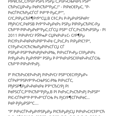
РІРёСЂС‚СѓРѕР·РЅРѕ РЅРµ С‚РѕР»СЊРєРѕ РЅР°
СЂРѕСЏР»Рµ РёРіСЂР°РµС‚!" - РїРёС€РµС‚ "Р­
РєСЃРїСЂРµСЃСЃ РіР°Р·РµС‚Р°",
СѓС‚РІРµСЂР¶РґР°СЏ,В С‡С‚Рѕ Р›РµРѕРЅРёРґ
РђРіСѓС‚РёРЅВ РґР°Р»РµРєРѕ РЅРµ РІРїРµСЂРІС‹Рµ
СЂР°Р·РІР»РµРєР°РµС‚СЃСЏ РЅР° СЃС‚РѕСЂРѕРЅРµ - РІ
2011 РіРѕРґСѓ РЎРњР СЏРєРѕР±С‹ СѓР¶Рµ
РїСѓР±Р»РёРєРѕРІР°Р»Рё С„РѕС‚Рѕ РїРµРІС†Р°,
С†РµР»СѓСЋС‰РµРіРѕСЃСЏ СЃ
РЅРµР·РЅР°РєРѕРјРєРѕР№, РїРѕСЃР»Рµ С‡РµРіРѕ
РґРµР»Рѕ РµРґРІР° РЅРµ Р·Р°РєРѕРЅС‡РёР»РѕСЃСЊ
СЂР°Р·РІРѕРґРѕРј.
Р’ РїСЂРѕС€Р»РѕРј РіРѕРґСѓ РЅР°С€СѓРјРµР»
СЃРєР°РЅРґР°Р»СЊРЅС‹Р№ РїРѕСЃС‚
РђРЅР¶РµР»РёРєРё Р’Р°СЂСѓРј РІ
РёРЅСЃС‚Р°РіСЂР°РјРµ,В РІ РєРѕС‚РѕСЂРѕРј РѕРЅР°
РІС‹СЃРєР°Р·Р°Р»Р°СЃСЊ Рѕ РјСѓР¶СЃРєРёС…
РёР·РјРµРЅР°С….
"Р’ РїРѕСЃР»РµРґРЅРµРµ РІСЂРµРјСЏ РїРѕР»СѓС‡Р°СЋ