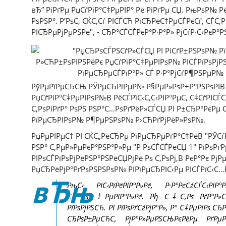
вЂ” РіРґРµ РџСѓРіР°С‡РµРІР° Рё РіРґРµ СЏ. РњРѕР№ Р
РѕРЅР°. Р’РѕС‚ СЌС‚Сѓ РІСЃСЋ РїСЂРёС‡РµСЃРєСѓ, СЃС‚
РІСЂРµРјРµРЅРё", - СЂР°СЃСЃРєР°Р·Р°Р» РјСѓР·С‹РєР°РЅ
РўРµРїРµСЂСЊ РЎРµСЂРіРµР№ Р§РµР»РѕР±Р°РЅРѕРІВ Р
РџСѓРіР°С‡РµРІРѕР№В РёСЃРїС‹С‚С‹РІР°РµС‚ С‡СѓРІСЃС‚
С‚РѕРіРґР° РѕРЅ РЅР°С…РѕРґРёР»СЃСЏ РІ Р±СЂР°РєРµ
РїРµСЂРІРѕР№ Р¶РµРЅРѕР№ Р›СЋРґРјРёР»РѕР№.
РџРµРІРµС† РІ СЌС„РёСЂРµ РїРµСЂРµРґР°С‡РёВ "РЎСѓ
РЅР° С‚РµР»РµРєР°РЅР°Р»Рµ "Р РѕСЃСЃРёСЏ 1" РїРѕРґ
РІРѕСЃРїРѕРјРёРЅР°РЅРёСЏРјРё Рѕ С‚РѕРј,В РєР°Рє РјР
РџСЂРёРјР°РґРѕРЅРЅРѕР№ РІРїРµСЂРІС‹Рµ РІСЃРїС‹С…
РњС‹ РІС‹РїРёРІР°Р»Рё, Р·Р°РєСѓСЃС‹РІР°
С‚Р°РЅС†РµРІР°Р»Рё. Рђ С‡С‚Рѕ РґР°Р»
РїРѕРјРЅСЋ. РЇ РїРѕРґСѓРјР°Р», Р° С‡РµРіРѕ 
СЂРѕР±РµСЋС‚ РјР°Р»РµРЅСЊРєРёРµ РґРµ