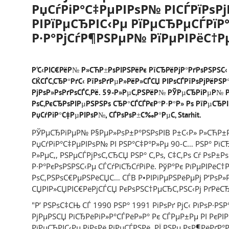
РџСѓРіР°С‡РµРІРѕР№ РІСЃРїРѕРј
РІРїРµСЂРІС‹Рµ РїРµСЂРµСЃРїР°
Р·Р°РјСѓР¶РЅРµР№ РїРµРІРёС†
Р‘С‹РІС€РёР№ Р»СЋР±РѕРІРЅРёРє РїСЂРёРјР°РґРѕРЅРЅС
СЌСЃС‚СЂР°РґС‹ РїРѕРґРµР»РёР»СЃСЏ РІРѕСЃРїРѕРјРёРЅР
РјРѕР»РѕРґРѕСЃС‚Рё. 59-Р»РµС‚РЅРёР№ РЎРµСЂРіРµР№ 
РѕС‚РєСЂРѕРІРµРЅРЅРѕ СЂР°СЃСЃРєР°Р·Р°Р» Рѕ РїРµСЂР
РџСѓРіР°С‡РµРІРѕР№, СЃРѕРѕР±С‰Р°РµС‚ Starhit.
РЎРµСЂРіРµР№ Р§РµР»РѕР±Р°РЅРѕРІВ Р±С‹Р» Р»СЋР±Р
РџСѓРіР°С‡РµРІРѕР№ РІ РЅР°С‡Р°Р»Рµ 90-С… РЅР° Рї
Р»РµС‚, РЅРµСЃРјРѕС‚СЂСЏ РЅР° С‚Рѕ, С‡С‚Рѕ Сѓ РѕР±
Р·Р°РєРѕРЅРЅС‹Рµ СЃСѓРїСЂСѓРіРё. РўР°Рє РїРµРІРёС†
РѕС‚РЅРѕС€РµРЅРёСЏС… СЃВ Р•РІРіРµРЅРёРµРј Р‘РѕР»Р
СЏРІР»СЏРІС€РёРјСЃСЏ РєРѕРЅС†РµСЂС‚РЅС‹Рј РґРёСЂ
"Р’ РЅРѕС‡СЊ СЃ 1990 РЅР° 1991 РіРѕРґ РјС‹ РїРѕР·РЅ
РјРµРЅСЏ РїСЂРёРіР»Р°СЃРёР»Р° Рє СЃРµР±Рµ РІ РєРІР
РїРµСЂРІС‹Рµ РјРѕРё РїРµСЃРЅРё. РЇ РЅРµ РѕР¶РёРґР°Р