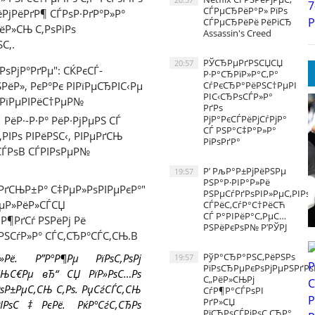
СЃРµСЂРёР°Р» РїРѕ
ёРјРёРґР¶ СЃРѕР·РґР°Р»Р°
СЃРµСЂРёРё РёРіСЂ
РёР»СЊ С‚РѕРіРѕ
Assassin's Creed
С‚.
РЎСЂРµРґРЅСЏСЏ
20:57
Р·Р°СЂРїР»Р°С‚Р°
СѓРєСЂР°РёРЅС†РµРІ
РІС‹СЂРѕСЃР»Р°
РґРѕ
РјР°РєСЃРёРјСѓРјР°
ёР·-Р·Р° РёР·РјРµРЅ СЃ
СЃ РЅР°С‡Р°Р»Р°
РІРѕ РІРёРЅС‹, РІРµРґСЊ
РіРѕРґР°
 СЃРѕВ СЃРІРѕРµР№
Р’ РљР°Р±РјРёРЅРµ
19:57
РЅР°Р·РІР°Р»Рё
РґСЊР±Р° С‡РµР»РѕРІРµРєР°"
РЅРµСѓРґРѕРІР»РµС‚РІР
РµР»РёР»СЃСЏ
СЃРёС‚СѓР°С†РёСЋ
СЃ Р°РІРёР°С‚РµС…
µР¶РґСѓ РЅРёРј Рё
РЅРёРєРѕР№ Р’РЎРЈ
РЅСѓР»Р° СЃС‚СЂР°СЃС‚СЊ.В
РўР°СЂР°РЅС‚РёРЅРѕ
Р»Рё. Р”Р°Р¶Рµ РїРѕС‚РѕРј
19:57
РїРѕСЂРµРєРѕРјРµРЅРґРѕ
СЊС€Рµ вЂ“ СЏ РїР»РѕС…Рѕ
С„РёР»СЊРј
СЂРѕР±РµС‚СЊ С‚Рѕ. РџСѓСЃС‚СЊ
СѓР¶Р°СЃРѕРІ
РґР»СЏ
РІРѕС‡РєРё. РќР°СѓС‚СЂРѕ
РїСЂРѕСЃРјРѕС‚СЂР°