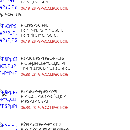
РєРѕС‚РѕСЂС‹С…
Р¶РґРµС‚ СѓРґР°С‡Р°
06:19, 28 РѕРєС‚СЏР±СЂСЊ
РІВ РЅРѕСЏР±СЂРµ 2020
‚РµР»СЊРЅРѕ
РіРѕРґР°
Р›СѓРЅРЅС‹Р№
РєР°Р»РµРЅРґР°СЂСЊ
РєРѕРјРЅР°С‚РЅС‹С…
СЂР°СЃС‚РµРЅРёР№
06:19, 28 РѕРєС‚СЏР±СЂСЊ
РЅР°В РЅРѕСЏР±СЂСЊ
2020 РіРѕРґР°
Р§РµСЂРЅРѕР±С‹Р»СЊ
РїСЂРµРІСЂР°С‚СЏС‚ РІ
"Р»Р°Р±РѕСЂР°С‚РѕСЂРёСЋ":
РєРѕСЂРµР№С†С‹
06:38, 28 РѕРєС‚СЏР±СЂСЊ
РѕР±РµС‰Р°СЋС‚
Р±РµСЃРїР»Р°С‚РЅРѕ
РѕС‡РёСЃС‚РёС‚СЊ
СЏ
Р§РµР»Р»РµРЅРґР¶
Р§РђР­РЎ РѕС‚
РµС‚
Р·Р°С‚СЏРЅСѓР»СЃСЏ: РІ
СЂР°РґРёР°С†РёРё
µ
Р”РЅРµРїСЂРµ
СѓС‡РёС‚РµР»СЊРЅРёС†Р°
06:38, 28 РѕРєС‚СЏР±СЂСЊ
Р°РЅРіР»РёР№СЃРєРѕРіРѕ
СЂР°Р·РіСѓР»РёРІР°Р»Р°
РїРѕ РіРѕСЂРѕРґСѓ РІ
РЎРІРµСЃРёР»Р° СЃ 7-
РѕРґРµСЏР»Рµ РЅР°
РіРѕ СЌС‚Р°Р¶Р° РІРЅРёР·