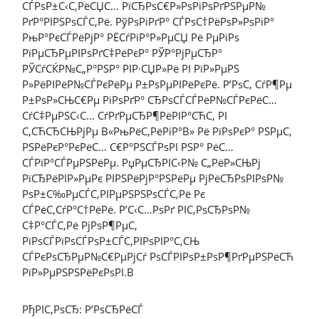
СЃРѕР±С‹С‚РёСЏС… РїСЂРѕС€Р»РѕРіРѕРґРЅРµР№
РґР°РІРЅРѕСЃС‚Рё. РўРѕРіРґР° СЃРѕС†РёРѕР»РѕРіР°
РњР°РєСЃРёРјР° РЁСѓРіР°Р»РµСЏ Рё РµРіРѕ
РїРµСЂРµРІРѕРґС‡РёРєР° РЎР°РјРµСЂР°
РЎСѓСЌР№С„Р°РЅР° РІР·СЏР»Рё РІ РїР»РµРЅ
Р»РёРІРёР№СЃРєРёРµ Р±РѕРµРІРёРєРё. Р’РѕС‚ СѓР¶Рµ
Р±РѕР»СЊС€Рµ РіРѕРґР° СЂРѕСЃСЃРёР№СЃРєРёС…
СѓС‡РµРЅС‹С… СѓРґРµСЂР¶РёРІР°СЋС‚ РІ
С‚СЋСЂСЊРјРµ В«РњРёС‚РёРіР°В» Рё РїРѕРєР° РЅРµС‚
РЅРёРєР°РєРёС… С€Р°РЅСЃРѕРІ РЅР° РёС…
СЃРїР°СЃРµРЅРёРµ. РџРµСЂРІС‹Р№ С„РёР»СЊРј
РїСЂРёРІР»РµРє РІРЅРёРјР°РЅРёРµ РјРёСЂРѕРІРѕР№
РѕР±С‰РµСЃС‚РІРµРЅРЅРѕСЃС‚Рё Рє
СЃРёС‚СѓР°С†РёРё. Р’С‹С…РѕРґ РІС‚РѕСЂРѕР№
С‡Р°СЃС‚Рё РјРѕР¶РµС‚
РїРѕСЃРїРѕСЃРѕР±СЃС‚РІРѕРІР°С‚СЊ
СЃРєРѕСЂРµР№С€РµРјСѓ РѕСЃРІРѕР±РѕР¶РґРµРЅРёСЋ
РїР»РµРЅРЅРёРєРѕРІ.В
РђРІС‚РѕСЂ: Р‘РѕСЂРёСЃ