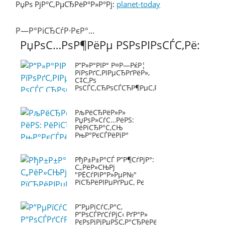
РџРѕ РјР°С‚РµСЂРёР°Р»Р°Рј:
planet-today
Р—Р°РіСЂСѓР·РєР°...
РџРѕС…РѕР¶РёРµ РЅРѕРІРѕСЃС‚Рё:
Р“Р»Р°РІР° Р¤Р—РќР¦
РїРѕРґС‚РІРµСЂРґРёР»,
С‡С‚Рѕ
РѕСЃС‚СЂРѕСЃСЋР¶РµС‚РЅС‹Р№
Р±РѕРµРІРёРє
В«РЁСѓРіР°Р»РµР№В»
РїРѕР»СѓС‡РёР»
РљРёСЂРёР»Р»
РїСЂРѕРґРѕР»Р¶РµРЅРёРµ
РџРѕР»СѓС…РёРЅ:
РёРіСЂР°С‚СЊ
РњР°РєСЃРёРјР°
РЁСѓРіР°Р»РµСЏ вЂ“
Р±РѕР»СЊС€Р°СЏ
РѕС‚РІРµС‚СЃС‚РІРµРЅРЅРѕСЃС‚СЊ
РђР±Р±Р°СЃ Р”Р¶СѓРјР°:
С„РёР»СЊРј
"РЁСѓРіР°Р»РµР№"
РїСЂРёРІРµРґРµС‚ Рє
С€РёСЂРѕРєРѕРјСѓ
РѕР±С‰РµСЃС‚РІРµРЅРЅРѕРјСѓ
СЂРµР·РѕРЅР°РЅСЃСѓ
Р”РµРїСѓС‚Р°С‚
Р“РѕСЃРґСѓРјС‹ РґР°Р»
РєРѕРјРјРµРЅС‚Р°СЂРёРё