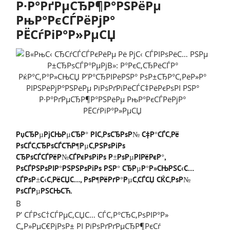
Р·Р°РґРµСЂР¶Р°РЅРёРµ
РњР°РєСЃРёРјР°
РЁСѓРіР°Р»РµСЏ
РџСЂРµРјСЊРµСЂР° РІС‚РѕСЂРѕР№ С‡Р°СЃС‚Рё
РѕСЃС‚СЂРѕСЃСЋР¶РµС‚РЅРѕРіРѕ
СЂРѕСЃСЃРёР№СЃРєРѕРіРѕ Р±РѕРµРІРёРєР°,
РѕСЃРЅРѕРІР°РЅРЅРѕРіРѕ РЅР° СЂРµР°Р»СЊРЅС‹С…
СЃРѕР±С‹С‚РёСЏС…, РѕР¶РёРґР°РµС‚СЃСЏ СЌС‚РѕР№
РѕСЃРµРЅСЊСЋ.
В
Р’ СЃРѕС†СЃРµС‚СЏС… СЃС‚Р°СЂС‚РѕРІР°Р»
С„Р»РµС€РјРѕР± РІ РїРѕРґРґРµСЂР¶РєСѓ