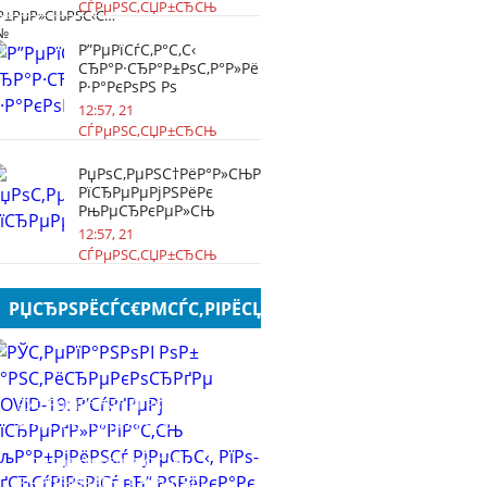
СЃРµРЅС‚СЏР±СЂСЊ
°Р±РµР»СЊРЅС‹С…
РЎРќР’-III
Р№
Р”РµРїСѓС‚Р°С‚С‹
СЂР°Р·СЂР°Р±РѕС‚Р°Р»Рё
Р·Р°РєРѕРЅ Рѕ
РІСЃРµСЂРѕСЃСЃРёР№СЃРєРѕРј
12:57, 21
СЃРЅРѕСЃРµ Рё
СЃРµРЅС‚СЏР±СЂСЊ
РёР·СЉСЏС‚РёРё
РЅРµРґРІРёР¶РёРјРѕСЃС‚Рё
РџРѕС‚РµРЅС†РёР°Р»СЊРЅС‹Р№
РїСЂРµРµРјРЅРёРє
РњРµСЂРєРµР»СЊ
РѕР±РІРёРЅРёР»
12:57, 21
Р РѕСЃСЃРёСЋ РІ
СЃРµРЅС‚СЏР±СЂСЊ
РїСЂРёС‚РѕРєРµ
Р±РµР¶РµРЅС†РµРІ РІ
Р•РІСЂРѕРїСѓ
РЏСЂРЅРЁСЃС€РΜСЃС‚РІРЁСЏ
РЎС‚РµРїР°РЅРѕРІ РѕР±
Р°РЅС‚РёСЂРµРєРѕСЂРґРµ
COVID-19: Р‘СѓРґРµРј
РїСЂРµРґР»Р°РіР°С‚СЊ
РљР°Р±РјРёРЅСѓ РјРµСЂС‹,