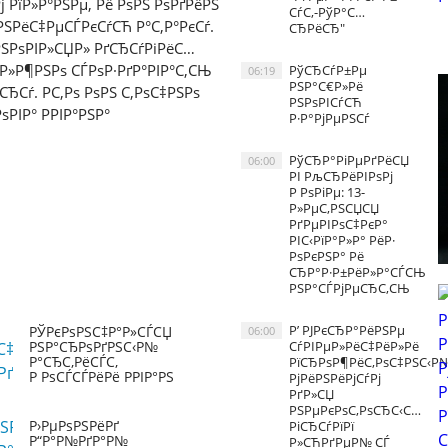
ј РїР»Р°РЅРµ, Рё РѕРЅ РѕРґРёРЅ
СѓС‚-РўР°С…
°РЅРёС‡РµСЃРєСѓСЋ Р°С‚Р°РєСѓ.
СЂРёСЂ"
РЅРѕРІР»СЏР» РґСЂСѓРіРёС…
ѕР»Р¶РЅРѕ СЃРѕР·РґР°РІР°С‚СЊ
РўСЂСѓР±Рµ
06:19
РЅР°С€Р»Рё
ЂСѓ. Р­С‚Рѕ РѕРЅ С‚РѕС‡РЅРѕ
РЅРѕРІСѓСЋ
РІР° РРІР°РЅР°
Р·Р°РјРµРЅСѓ
РўСЂР°РіРµРґРёСЏ
06:00
РІ РљСЂРёРІРѕРј
Р РѕРіРµ: 13-
Р»РµС‚РЅСЏСЏ
РґРµРІРѕС‡РєР°
РІС‹РїР°Р»Р° РёР·
РѕРєРЅР° Рё
СЂР°Р·Р±РёР»Р°СЃСЊ
РЅР°СЃРјРµСЂС‚СЊ
Р’ РЈРєСЂР°РёРЅРµ
РЎРєРѕРЅС‡Р°Р»СЃСЏ
06:00
РЅР°СЂРѕРґРЅС‹Р№
СѓРІРµР»РёС‡РёР»Рё
Р°СЂС‚РёСЃС‚
РїСЂРѕР¶РёС‚РѕС‡РЅС‹Р
Р РѕСЃСЃРёРё РРІР°РЅ
РјРёРЅРёРјСѓРј
Р‘РѕСЂС‚РЅРёРє
РґР»СЏ
РЅРµРєРѕС‚РѕСЂС‹С…
Р›РµРѕРЅРёРґ
РіСЂСѓРїРї
ЏС…
Р“Р°Р№РґР°Р№
Р»СЋРґРµР№ СЃ