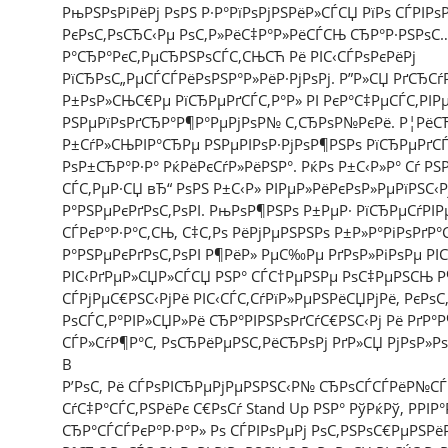
РњРЅРѕРіРёРј РѕРЅ Р·Р°РїРѕРјРЅРёР»СЃСЏ РїРѕ СЃРІРѕ
РєРѕС‚РѕСЂС‹Рµ РѕС‚Р»РёС‡Р°Р»РёСЃСЊ СЂР°Р·РЅРѕС
Р°СЂР°РєС‚РµСЂРЅРѕСЃС‚СЊСЋ Рё РІС‹СЃРѕРєРёРј
РїСЂРѕС„РµСЃСЃРёРѕРЅР°Р»РёР·РјРѕРј. Р”Р»СЏ РґСЂСѓ
Р±РѕР»СЊС€Рµ РїСЂРµРґСЃС‚Р°Р» РІ РєР°С‡РµСЃС‚РІРµ
РЅРµРїРѕРґСЂР°Р¶Р°РµРјРѕР№ С‚СЂРѕР№РєРё. Р¦РёСЂР
Р±СѓР»СЊРІР°СЂРµ РЅРµРІРѕР·РјРѕР¶РЅРѕ РїСЂРµРґСЃ
РѕР±СЂР°Р·Р° РќРёРєСѓР»РёРЅР°. РќРѕ Р±С‹Р»Р° Сѓ Р
СЃС‚РµР·СЏ вЂ“ РѕРЅ Р±С‹Р» РІРµР»РёРєРѕР»РµРїРЅС‹Р
Р°РЅРµРєРґРѕС‚РѕРІ. РњРѕР¶РЅРѕ Р±РµР· РїСЂРµСѓРІ
СЃРєР°Р·Р°С‚СЊ, С‡С‚Рѕ РёРјРµРЅРЅРѕ Р±Р»Р°РіРѕРґР
Р°РЅРµРєРґРѕС‚РѕРІ Р¶РёР» РµС‰Рµ РґРѕР»РіРѕРµ РІ
РІС‹РґРµР»СЏР»СЃСЏ РЅР° СЃС†РµРЅРµ РѕС‡РµРЅСЊ Р¶
СЃРјРµС€РЅС‹РјРё РІС‹СЃС‚СѓРїР»РµРЅРёСЏРјРё, РєРѕС
РѕСЃС‚Р°РІР»СЏР»Рё СЂР°РІРЅРѕРґСѓС€РЅС‹Рј Рё РґР
СЃР»СѓР¶Р°С‚ РѕСЂРёРµРЅС‚РёСЂРѕРј РґР»СЏ РјРѕР»Рѕ
В
Р’РѕС‚ Рё СЃРѕРІСЂРµРјРµРЅРЅС‹Р№ СЂРѕСЃСЃРёР№СЃ
СѓС‡Р°СЃС‚РЅРёРє С€РѕСѓ Stand Up РЅР° РўРќРў, РРІР
СЂР°СЃСЃРєР°Р·Р°Р» Рѕ СЃРІРѕРµРј РѕС‚РЅРѕС€РµРЅРёР