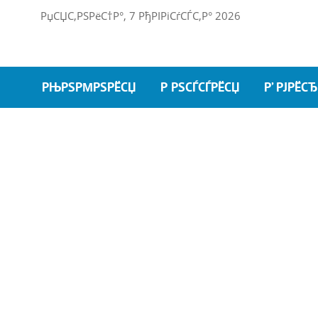
РџСЏС‚РЅРёС†Р°, 7 РђРІРіСѓСЃС‚Р° 2026
РЊРЅРΜРЅРЁСЏ
Р РЅСЃСЃРЁСЏ
Р’ РЈРЁС
РЏСЂРЅРЁСЃС€РΜСЃС‚РІРЁСЏ
РЏРЅР»РЁС‚РЁ