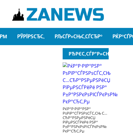
ЂРΜ
РЎРЇРЅСЂС‚
РЉСЃР»СЊС‚СЃСЂР°
РЌР°СЃР
РЂРЄС‚СЃР°Р»СЊРЅРЅ
РЄР°
Р¤РЁРЅР°РЅСЃС‹
РќР°Р·РІР°РЅР°
РѕРїР°СЃРЅРѕСЃС‚СЊ С…
СЂР°РЅРµРЅРёСЏ
РїРµРЅСЃРёРё РЅР°
Р±Р°РЅРєРѕРІСЃРєРѕР№
РєР°СЂС‚Рµ