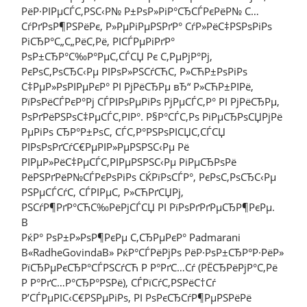
РёР·РІРµСЃС‚РЅС‹Р№ Р±РѕР»РіР°СЂСЃРєРёР№ С…
СѓРґРѕР¶РЅРёРє, Р»РµРіРµРЅРґР° СѓР»РёС‡РЅРѕРіРѕ
РіСЂР°С„С„РёС‚Рё, РІСЃРµРіРґР°
РѕР±СЂР°С‰Р°РµС‚СЃСЏ Рє С‚РµРјР°Рј,
РєРѕС‚РѕСЂС‹Рµ РІРѕР»РЅСѓСЋС‚ Р»СЋР±РѕРіРѕ
С‡РµР»РѕРІРµРєР° РІ РјРёСЂРµ вЂ“ Р»СЋР±РІРё,
РїРѕРёСЃРєР°Рј СЃРІРѕРµРіРѕ РјРµСЃС‚Р° РІ РјРёСЂРµ,
РѕРґРёРЅРѕС‡РµСЃС‚РІР°. Р§Р°СЃС‚Рѕ РіРµСЂРѕСЏРјРё
РµРіРѕ СЂР°Р±РѕС‚ СЃС‚Р°РЅРѕРІСЏС‚СЃСЏ
РІРѕРѕРґСѓС€РµРІР»РµРЅРЅС‹Рµ Рё
РІРµР»РёС‡РµСЃС‚РІРµРЅРЅС‹Рµ РіРµСЂРѕРё
РёРЅРґРёР№СЃРєРѕРіРѕ СЌРїРѕСЃР°, РєРѕС‚РѕСЂС‹Рµ
РЅРµСЃСѓС‚ СЃРІРµС‚ Р»СЋРґСЏРј,
РЅСѓР¶РґР°СЋС‰РёРјСЃСЏ РІ РїРѕРґРґРµСЂР¶РєРµ.
В
РќР° РѕР±Р»РѕР¶РєРµ С‚СЂРµРєР° Padmarani
В«RadheGovindaВ» РќР°СЃРёРјРѕ РёР·РѕР±СЂР°Р·РёР»
РїСЂРµРєСЂР°СЃРЅСѓСЋ Р Р°РґС…Сѓ (РЁСЂРёРјР°С‚Рё
Р Р°РґС…Р°СЂР°РЅРё), СЃРїСѓС‚РЅРёС†Сѓ
Р’СЃРµРІС‹С€РЅРµРіРѕ, РІ РѕРєСЂСѓР¶РµРЅРёРё