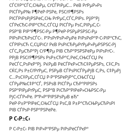
СЃС‡Р°СЃС‚СЊРµ, СѓСЃРїРµС… РёВ РґРµР»Рѕ
РІСЃРµР№ Р¶РёР·РЅРё, РЅСѓР¶РЅРѕ
РІСЃРїРѕРјРЅРёС‚СЊ РґРµС‚СЃС‚РІРѕ. РўР°Рј
СЃРєСЂС‹РІР°СЋС‚СЃСЏ РІСЃРµ РѕС‚РІРµС‚С‹
РЅР°В РІР°Р¶РЅС‹Рµ Р¶РёР·РЅРµРЅРЅС‹Рµ
РІРѕРїСЂРѕСЃС‹. Р’РѕРґРѕР»РµРё РїРѕРєР°Р·С‹РІР°СЋС‚
СЃРІРѕСЋ С‚СЏРіСѓ РєВ РѕРїСЂРµРґРµР»РµРЅРЅС‹Рј
СЃС„РµСЂР°Рј СѓР¶Рµ РІВ СЂР°РЅРЅРёРµ РіРѕРґС‹.
РРјВ РЅСѓР¶РЅРѕ РѕР±СЂР°С‚РёС‚СЊСЃСЏ Рє
РёСЃС‚РѕРєР°Рј. РќРµВ РёСЃРєР»СЋС‡РµРЅРѕ, С‡С‚Рѕ
СЌС‚Рѕ Р±СѓРґРµС‚ РЅРµВ СЃРѕРІСЃРµРјВ С‚Рѕ, С‡РµРј
С…РѕС‡РµС‚СЃСЏ Р·Р°РЅРёРјР°С‚СЊСЃСЏ
СЃРµР№С‡Р°СЃ, РЅРѕВ РІСЃРµ СЂР°РІРЅРѕ
РЅР°РІРµРґРµС‚ РЅР°В РїСЂР°РІРёР»СЊРЅС‹Рµ
РјС‹СЃР»Рё. Р“Р»Р°РІРЅРѕРµВ вЂ”
РёР·Р±Р°РІРёС‚СЊСЃСЏ РѕС‚В Р±Р°СЂСЊРµСЂРѕРІ
РІВ СЃРѕР·РЅР°РЅРёРё.
Р С‹Р±С‹
Р С‹Р±С‹ РІВ РїР»Р°РЅРµ РїРѕРёСЃРєР°