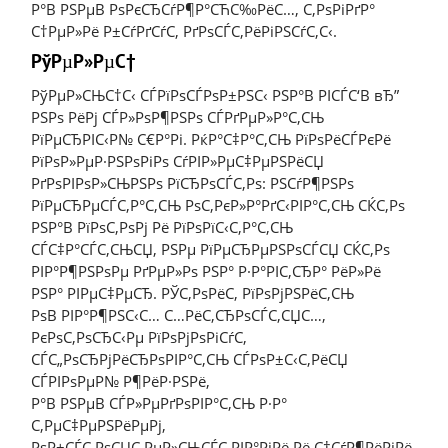
Р°В РЅРµВ РѕРєСЂСѓР¶Р°СЋС‰РёС…, С‚РѕРіРґР°
С†РµР»Рё Р±СѓРґСѓС‚ РґРѕСЃС‚РёРіРЅСѓС‚С‹.
РўРµР»РµС†
РўРµР»СЊС†С‹ СЃРїРѕСЃРѕР±РЅС‹ РЅР°В РІСЃС‘В вЂ”
РЅРѕ РёРј СЃР»РѕР¶РЅРѕ СЃРґРµР»Р°С‚СЊ
РїРµСЂРІС‹Р№ С€Р°Рі. РќР°С‡Р°С‚СЊ РїРѕРёСЃРєРё
РїРѕР»РµР·РЅРѕРіРѕ СѓРІР»РµС‡РµРЅРёСЏ
РґРѕРІРѕР»СЊРЅРѕ РїСЂРѕСЃС‚Рѕ: РЅСѓР¶РЅРѕ
РїРµСЂРµСЃС‚Р°С‚СЊ РѕС‚РєР»Р°РґС‹РІР°С‚СЊ СЌС‚Рѕ
РЅР°В РїРѕС‚РѕРј Рё РїРѕРїС‹С‚Р°С‚СЊ
СЃС‡Р°СЃС‚СЊСЏ, РЅРµ РїРµСЂРµРЅРѕСЃСЏ СЌС‚Рѕ
РІР°Р¶РЅРѕРµ РґРµР»Рѕ РЅР° Р·Р°РІС‚СЂР° РёР»Рё
РЅР° РІРµС‡РµСЂ. РЎС‚РѕРёС‚ РїРѕРјРЅРёС‚СЊ
РѕВ РІР°Р¶РЅС‹С… С…РёС‚СЂРѕСЃС‚СЏС…,
РєРѕС‚РѕСЂС‹Рµ РїРѕРјРѕРіСѓС‚
СЃС„РѕСЂРјРёСЂРѕРІР°С‚СЊ СЃРѕР±С‹С‚РёСЏ
СЃРІРѕРµР№ Р¶РёР·РЅРё,
Р°В РЅРµВ СЃР»РµРґРѕРІР°С‚СЊ Р·Р°
С‚РµС‡РµРЅРёРµРј,
РѕР±СЃС‚РѕСЏС‚РµР»СЊСЃС‚РІР°РјРё Рё С‡СѓР¶РёРјРё