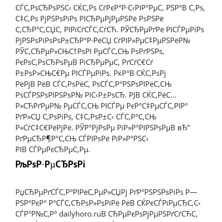
СЃС‚РѕСЂРѕРЅС‹ СЌС‚Рѕ СѓРєР°Р·С‹РІР°РµС‚ РЅР°В С‚Рѕ,
С‡С‚Рѕ РјРЅРѕРіРѕ РІСЂРµРјРµРЅРё РѕРЅРё
С‚СЂР°С‚СЏС‚ РІРїСѓСЃС‚СѓСЋ. РЎСЂРµРґРё РІСЃРµРіРѕ
РјРЅРѕРіРѕРѕР±СЂР°Р·РёСЏ СѓРІР»РµС‡РµРЅРёР№
РЎС‚СЂРµР»СЊС†РѕРІ РµСЃС‚СЊ РѕРґРЅРѕ,
РєРѕС‚РѕСЂРѕРµВ РіСЂРµРµС‚ РґСѓС€Сѓ
Р±РѕР»СЊС€Рµ РІСЃРµРіРѕ. РќР°В СЌС‚РѕРј
РёРјВ РёВ СЃС‚РѕРёС‚ РѕСЃС‚Р°РЅРѕРІРёС‚СЊ
РѕСЃРЅРѕРІРЅРѕР№ РІС‹Р±РѕСЂ. РЈВ СЌС‚РёС…
Р»СЋРґРµР№ РµСЃС‚СЊ РІСЃРµ РєР°С‡РµСЃС‚РІР°
РґР»СЏ С‚РѕРіРѕ, С‡С‚РѕР±С‹ СЃС‚Р°С‚СЊ
Р»СѓС‡С€РёРјРё. РЎР°РјРѕРµ РіР»Р°РІРЅРѕРµВ вЂ”
РґРµСЂР¶Р°С‚СЊ СЃРІРѕРё РїР»Р°РЅС‹
РІВ СЃРµРєСЂРµС‚Рµ.
РљРѕР·РµСЂРѕРі
РџСЂРµРґСЃС‚Р°РІРёС‚РµР»СЏРј РґР°РЅРЅРѕРіРѕ Р—
РЅР°РєР° Р°СЃС‚СЂРѕР»РѕРіРё РёВ СЌРєСЃРїРµСЂС‚С‹
СЃР°Р№С‚Р° dailyhoro.ruВ СЂРµРєРѕРјРµРЅРґСѓСЋС‚