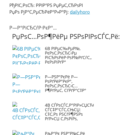
РђРІС‚РѕСЂ: РРІР°РЅ РџРµС‚СЂРѕРІ
РџРѕ РјР°С‚РµСЂРёР°Р»Р°Рј:
dailyhoro
Р—Р°РіСЂСѓР·РєР°...
РџРѕС…РѕР¶РёРµ РЅРѕРІРѕСЃС‚Рё:
6В РІРµС‰РµР№,
РєРѕС‚РѕСЂС‹Рµ
РїСЂРѕРёР·РѕР№РґСѓС‚,
РєРѕРіРґР°
РІС‹В РЅР°С‡РЅРµС‚Рµ
РґРѕРІРµСЂСЏС‚СЊ
СЃРІРѕРµР№
Р—РЅР°РєРё Р—
РёРЅС‚СѓРёС†РёРё
РѕРґРёР°РєР°,
РєРѕС‚РѕСЂС‹С…
Р¶РґРµС‚ СѓРґР°С‡Р°
РІВ РёСЋР»Рµ 2020
РіРѕРґР°
4В СЃРѕСЃС‚Р°РІР»СЏСЋС‰РёС…
СЃС‡Р°СЃС‚СЊСЏ:
С‡С‚Рѕ РЅСѓР¶РЅРѕ
РґР»СЏ С‚РѕРіРѕ,
С‡С‚РѕР±С‹
РїРѕС‡СѓРІСЃС‚РІРѕРІР°С‚СЊ
СЃРµР±СЏ
РљР°Рє РЅР°Р№С‚Рё