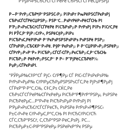
Р—Р°РґРµСЂР¶Р°РЅРЅС‹Рµ РїРѕРґ РњРёРЅСЃРєРѕРј
СЂРѕСЃСЃРёСЏРЅРµ РЅР°С…РѕРґРёР»РёСЃСЊ РІ
Р‘РµР»РѕСЂСѓСЃСЃРёРё РїСЂРѕРµР·РґРѕРј РїРѕ РїСѓС‚Рё
РІ РЎС‚Р°РјР±СѓР», РЅРёС‡РµРіРѕ
РїСЂРѕС‚РёРІРѕР·Р°РєРѕРЅРЅРѕРіРѕ РѕРЅРё РЅРµ
СЃРѕРІРµСЂС€Р°Р»Рё. РўР°РєРѕРµ Р·Р°СЏРІР»РµРЅРёРµ
СЃРґРµР»Р°Р» РїСЂРµСЃСЃ-СЃРµРєСЂРµС‚Р°СЂСЊ
РїСЂРµР·РёРґРµРЅС‚Р° Р Р¤ Р”РјРёС‚СЂРёР№
РџРµСЃРєРѕРІ.
"РЎРµР№С‡Р°СЃ РјС‹ СѓР¶Рµ СЃ РІС‹СЃРѕРєРѕР№
РґРѕР»РµР№ СѓРІРµСЂРµРЅРЅРѕСЃС‚Рё РјРѕР¶РµРј
СЃРєР°Р·Р°С‚СЊ, С‡С‚Рѕ СЌС‚Рё
СЂРѕСЃСЃРёР№СЃРєРёРµ РіСЂР°Р¶РґР°РЅРµ, РѕРЅРё
РїСЂРёРµС…Р°Р»Рё РїСЂРѕРµР·РґРѕРј РІ
Р‘РµР»РѕСЂСѓСЃСЃРёСЋ, РѕРЅРё РґРѕР»Р¶РЅС‹
Р±С‹Р»Рё СѓР»РµС‚Р°С‚СЊ РІ РґСЂСѓРіСѓСЋ
СЃС‚СЂР°РЅСѓ, С‚СЂР°РЅР·РёС‚РѕРј. РС…
РїСЂРµР±С‹РІР°РЅРёРµ РЅРёРєР°Рє РЅРµ