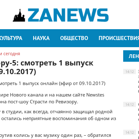
КУЛЬТУРА
НАУКА
ОБЩЕСТВО
ПРОИСШЕСТВИ
и сегодня
ЛЕН
ру-5: смотреть 1 выпуск
9.10.2017)
14:12
фире Нового канала и на нашем сайте Newstes
она пост-шоу Страсти по Ревизору.
14:12
 в студии, как всегда, отчаянно защищал родной
о остались неприятные воспоминания об одном из
14:12
крутив колись у вас музику один раз, – обратился