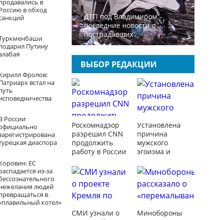
продавались в
Россию в обход
ДТП под Владимиром –
санкций
последние новости о
пострадавших
Туркменбаши
подарил Путину
алабая
ВЫБОР РЕДАКЦИИ
Кирилл Фролов:
Патриарх встал на
путь
исповедничества
В России
Роскомнадзор
Установлена
официально
разрешил CNN
причина
зарегистрирована
турецкая диаспора
продолжить
мужского
работу в России
эгоизма и
женской
Коровин: ЕС
щедрости
распадается из-за
бессознательного
нежелания людей
превращаться в
«плавильный котел»
СМИ узнали о
Минобороны