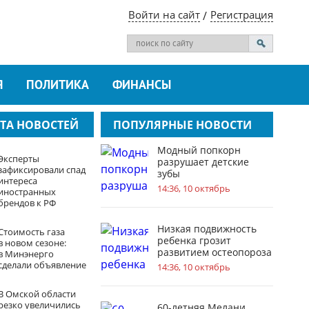
Войти на сайт
Регистрация
Я
ПОЛИТИКА
ФИНАНСЫ
ТА НОВОСТЕЙ
ПОПУЛЯРНЫЕ НОВОСТИ
Модный попкорн
Эксперты
разрушает детские
зафиксировали спад
зубы
интереса
14:36, 10 октябрь
иностранных
брендов к РФ
Низкая подвижность
Стоимость газа
ребенка грозит
в новом сезоне:
развитием остеопороза
в Минэнерго
сделали объявление
14:36, 10 октябрь
В Омской области
резко увеличились
60-летняя Мелани