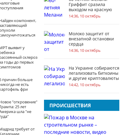
налоговые
Гриффит сразила
поступления
выходом на красную
дорожку
14:36, 10 октябрь
Найден компонент,
заставляющий
опухоли
Молоко защитит от
самоуничтожаться
внезапной остановки
сердца
МРТ выявит у
14:36, 10 октябрь
ребенка
рассеянный склероз
за годы до первых
симптомов
На Украине собираются
легализовать биткоины
и другие криптовалюты
6 причин больше
никогда не есть
14:42, 10 октябрь
картофель фри
Новое "откровение"
ПРОИСШЕСТВИЯ
Трампа: 25 лет
Америка шла "не
туда"
Мадрид требует от
Каталонии