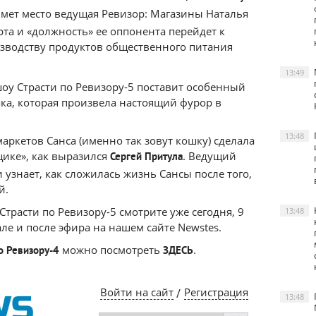
ймет место ведущая Ревизор: Магазины Наталья
рта и «должность» ее оппонента перейдет к
изводству продуктов общественного питания
13:49
шоу Страсти по Ревизору-5 поставит особенный
шка, которая произвела настоящий фурор в
13:48
аркетов Санса (именно так зовут кошку) сделала
щике», как выразился
. Ведущий
Сергей
Притула
узнает, как сложилась жизнь Сансы после того,
й.
трасти по Ревизору-5 смотрите уже сегодня, 9
13:48
але и после эфира на нашем сайте Newstes.
можно посмотреть
.
о Ревизору-4
ЗДЕСЬ
13:48