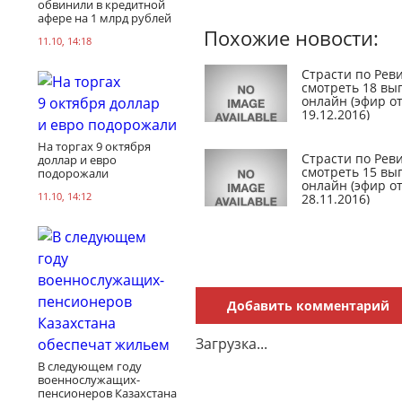
обвинили в кредитной
афере на 1 млрд рублей
Похожие новости:
11.10, 14:18
Страсти по Реви
смотреть 18 вы
онлайн (эфир о
19.12.2016)
На торгах 9 октября
Страсти по Реви
доллар и евро
смотреть 15 вы
подорожали
онлайн (эфир о
11.10, 14:12
28.11.2016)
Добавить комментарий
Загрузка...
В следующем году
военнослужащих-
пенсионеров Казахстана