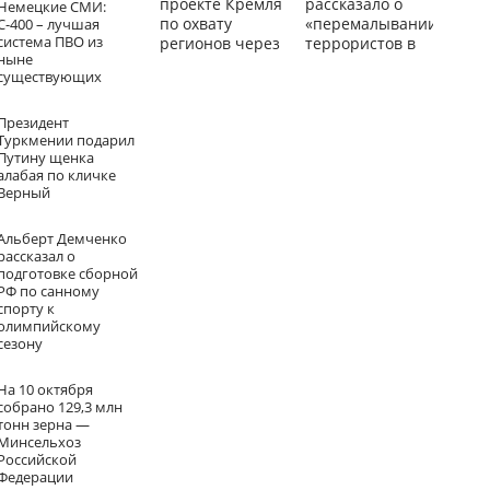
проекте Кремля
рассказало о
Немецкие СМИ:
по охвату
«перемалывании»
С-400 – лучшая
система ПВО из
регионов через
террористов в
ныне
Telegram
Сирии
существующих
Президент
Туркмении подарил
Путину щенка
алабая по кличке
Верный
Альберт Демченко
рассказал о
подготовке сборной
РФ по санному
спорту к
олимпийскому
сезону
На 10 октября
собрано 129,3 млн
тонн зерна —
Минсельхоз
Российской
Федерации