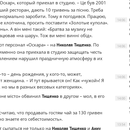
Оскар», который приехал в студию. – Це був 2001
оший ресторан, дають 10 гривень за пісню. Треба
 нормально заробити. Тому я погодився. Працюю,
14:06
ене хлопчина, просить поставити «Золотые купола».
нь». А він мені такий: «Братва за музику не
ацював «на шару». Тож ви мені винні обід».
от персонал «Оскара» – на
. По
Николая
Тищенко
14:06
(именно она приехала в студию защищать честь
явлением нарушил праздничную атмосферу в их
о-то – день рождения, у кого-то, может,
14:06
 женщина. – И тут врывается он! Как «чужой»! Я
, но мы в разных весовых категориях».
йне місто» обвинил
в другом – мол, в его
Тищенко
14:00
считаю, что продавать гостям чай за 130 гривен
но знаете его себестоимость».
13:54
т сыпаться не только на
и
Николая
Тищенко
Анну