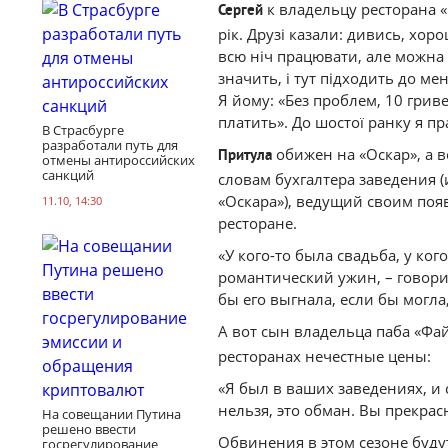
к владельцу ресторана «
Сергей
рік. Друзі казали: дивись, хор
всю ніч працювати, але можна
значить, і тут підходить до м
Я йому: «Без проблем, 10 гриве
платить». До шостої ранку я пр
В Страсбурге
разработали путь для
обижен на «Оскар», а в
Притула
отмены антироссийских
санкций
словам бухгалтера заведения 
«Оскара»), ведущий своим по
11.10, 14:30
ресторане.
«У кого-то была свадьба, у ког
романтический ужин, – говорит
бы его выгнала, если бы могла
А вот сын владельца паба «Фа
ресторанах нечестные цены:
«Я был в ваших заведениях, и 
нельзя, это обман. Вы прекрас
На совещании Путина
решено ввести
Обвинения в этом сезоне буду
госрегулирование