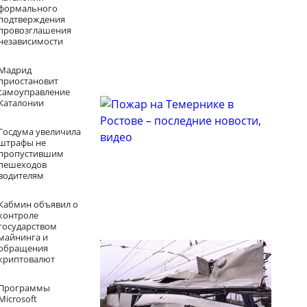
формального
подтверждения
провозглашения
независимости
Пожар в Москве на
строительном рынке –
последние новости, видео
Мадрид
приостановит
самоуправление
Каталонии
Госдума увеличила
штрафы не
пропустившим
пешеходов
водителям
Пожар на Темернике в
Ростове – последние
Кабмин объявил о
новости, видео
контроле
государством
майнинга и
обращения
криптовалют
Программы
Microsoft