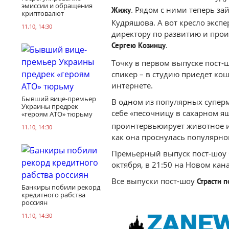
эмиссии и обращения
. Рядом с ними теперь за
Жижу
криптовалют
Кудряшова. А вот кресло экспе
11.10, 14:30
директору по развитию и про
.
Сергею
Козинцу
Точку в первом выпуске пост-
спикер – в студию приедет ко
интернете.
Бывший вице-премьер
В одном из популярных суперм
Украины предрек
себе «песочницу в сахарном я
«героям АТО» тюрьму
проинтервьюирует животное и 
11.10, 14:30
как она проснулась популярно
Премьерный выпуск пост-шоу С
октября, в 21:50 на Новом кан
Все выпуски пост-шоу
Страсти п
Банкиры побили рекорд
кредитного рабства
россиян
11.10, 14:30