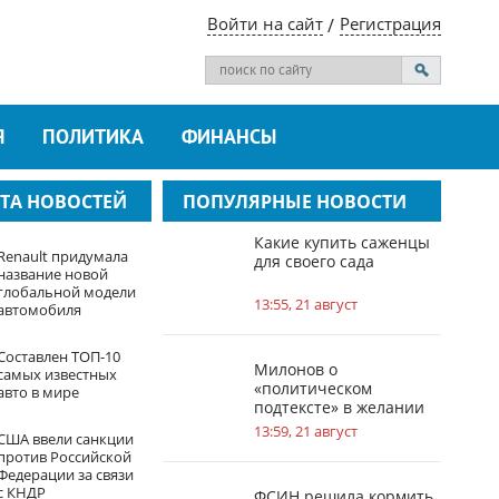
Войти на сайт
Регистрация
Я
ПОЛИТИКА
ФИНАНСЫ
ТА НОВОСТЕЙ
ПОПУЛЯРНЫЕ НОВОСТИ
Какие купить саженцы
Renault придумала
для своего сада
название новой
глобальной модели
13:55, 21 август
автомобиля
Составлен ТОП-10
Милонов о
самых известных
«политическом
авто в мире
подтексте» в желании
Меладзе получить
13:59, 21 август
США ввели санкции
гражданство Грузии
против Российской
Федерации за связи
с КНДР
ФСИН решила кормить