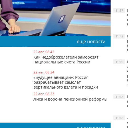
11:57
11:42
еще новости
22 авг, 08:42
Как недоброжелатели заморозят
национальные счета России
11:19
22 авг, 08:24
«Будущее авиации»: Россия
разрабатывает самолет
вертикального взлёта и посадки
22 авг, 08:23
11:18
Лиса и ворона пенсионной реформы
11:18