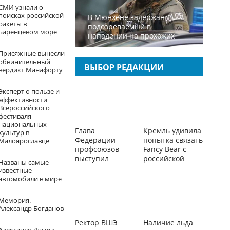
СМИ узнали о
поисках российской
В Мюнхене задержан
ракеты в
подозреваемый в
Баренцевом море
нападении на прохожих
Присяжные вынесли
обвинительный
ВЫБОР РЕДАКЦИИ
вердикт Манафорту
Эксперт о пользе и
эффективности
Всероссийского
фестиваля
национальных
Глава
Кремль удивила
культур в
Федерации
попытка связать
Малоярославце
профсоюзов
Fancy Bear с
выступил
российской
Названы самые
против
разведкой
известные
пенсионного
автомобили в мире
референдума
Мемория.
Александр Богданов
Ректор ВШЭ
Наличие льда