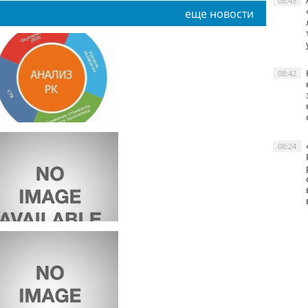
08:43
еще новости
08:42
08:24
ак грамотно
ровести рекламную
ампанию?
омпания LG
редставит
елевизор-обои