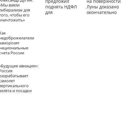
Александр Дугин:
предложил
на поверхности
«Мы взяли
поднять НДФЛ
Луны доказано
либерализм для
для
окончательно
того, чтобы его
обеспеченных
уничтожить»
граждан
Как
недоброжелатели
заморозят
национальные
счета России
«Будущее авиации»:
Россия
разрабатывает
самолет
вертикального
взлёта и посадки