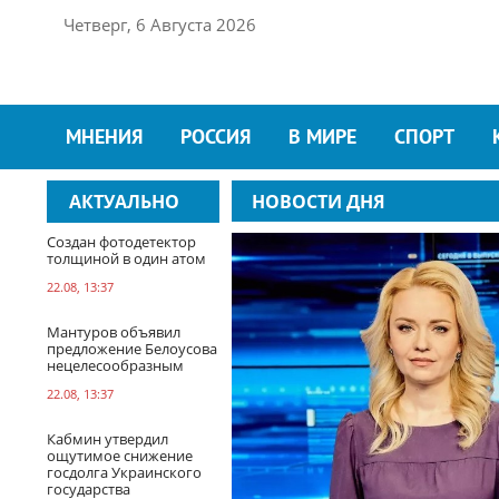
Четверг, 6 Августа 2026
МНЕНИЯ
РОССИЯ
В МИРЕ
СПОРТ
АКТУАЛЬНО
НОВОСТИ ДНЯ
Создан фотодетектор
толщиной в один атом
22.08, 13:37
Мантуров объявил
предложение Белоусова
нецелесообразным
22.08, 13:37
Кабмин утвердил
ощутимое снижение
госдолга Украинского
государства