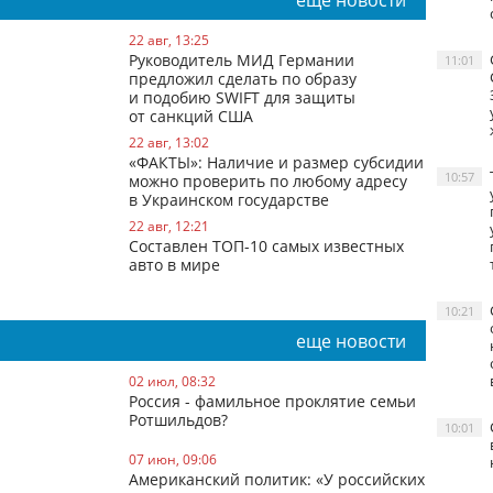
еще новости
22 авг, 13:25
Руководитель МИД Германии
11:01
предложил сделать по образу
и подобию SWIFT для защиты
от санкций США
22 авг, 13:02
«ФАКТЫ»: Наличие и размер субсидии
10:57
можно проверить по любому адресу
в Украинском государстве
22 авг, 12:21
Составлен ТОП-10 самых известных
авто в мире
10:21
еще новости
02 июл, 08:32
Россия - фамильное проклятие семьи
Ротшильдов?
10:01
07 июн, 09:06
Американский политик: «У российских