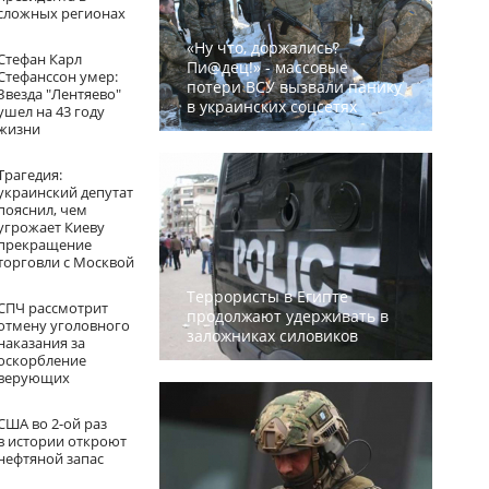
сложных регионах
«Ну что, доржались?
Стефан Карл
Пи@дец!» - массовые
Стефанссон умер:
потери ВСУ вызвали панику
Звезда "Лентяево"
в украинских соцсетях
ушел на 43 году
жизни
Трагедия:
украинский депутат
пояснил, чем
угрожает Киеву
прекращение
торговли с Москвой
Террористы в Египте
СПЧ рассмотрит
продолжают удерживать в
отмену уголовного
заложниках силовиков
наказания за
оскорбление
верующих
США во 2-ой раз
в истории откроют
нефтяной запас