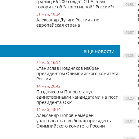
границ 66 200 солдат США, а вы
09:58
говорите об "агрессивной" России?»
31 май, 10:24
Александр Дугин: Россия - не
европейская страна
09:57
еще новости
09:38
29 май, 16:54
Станислав Поздняков избран
президентом Олимпийского комитета
России
14 май, 20:42
Поздняков и Попов станут
единственными кандидатами на пост
09:23
президента ОКР
12 май, 14:19
Александр Попов намерен
участвовать в выборах президента
09:01
Олимпийского комитета России