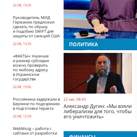
22.08, 13:25
Руководитель МИД
Германии предложил
сделать по образу
и подобию SWIFT для
защиты от санкций США
ПОЛИТИКА
22.08, 13:25
«ФАКТЫ»: Наличие
и размер субсидии
можно проверить
по любому адресу
в Украинском
государстве
22.08, 13:02
Россиянина задержали в
22 авг, 08:43
Берлине по подозрению
Александр Дугин: «Мы взяли
в подготовке теракта
либерализм для того, чтобы
его уничтожить»
22.08, 12:59
WebMozg – работа с
сайтами от разработки