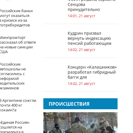
Сенцова
принудительно
Российские банки
могут оказаться
14:01, 21 август
в кризисе из-за
потребкредитов
Кудрин призвал
Минпромторг
вернуть индексацию
рассказал об ответе
пенсий работающим
на новые санкции
пенсионерам
14:02, 21 август
США
Российские
Концерн «Калашников»
автошколы не
разработал гибридный
согласились с
багги для
реформой
Минобороны РФ
водительских
14:42, 21 август
экзаменов
В Аргентине сожгли
ПРОИСШЕСТВИЯ
почти 400 кг
кокаин?а
«Единая Россия»
сошлется на
президента в